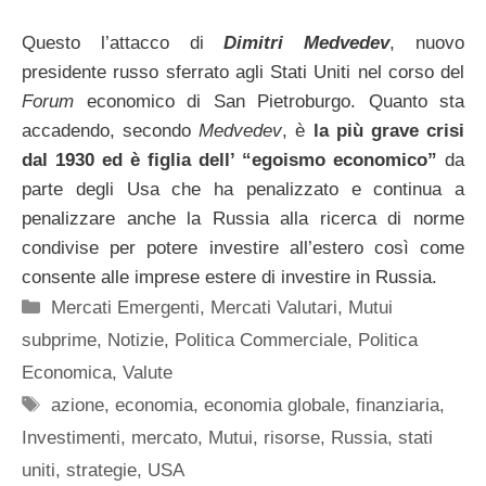
Questo l’attacco di
Dimitri Medvedev
, nuovo
presidente russo sferrato agli Stati Uniti nel corso del
Forum
economico di San Pietroburgo. Quanto sta
accadendo, secondo
Medvedev
, è
la più grave crisi
dal 1930 ed è figlia dell’ “egoismo economico”
da
parte degli Usa che ha penalizzato e continua a
penalizzare anche la Russia alla ricerca di norme
condivise per potere investire all’estero così come
consente alle imprese estere di investire in Russia.
Categorie
Mercati Emergenti
,
Mercati Valutari
,
Mutui
subprime
,
Notizie
,
Politica Commerciale
,
Politica
Economica
,
Valute
Tag
azione
,
economia
,
economia globale
,
finanziaria
,
Investimenti
,
mercato
,
Mutui
,
risorse
,
Russia
,
stati
uniti
,
strategie
,
USA