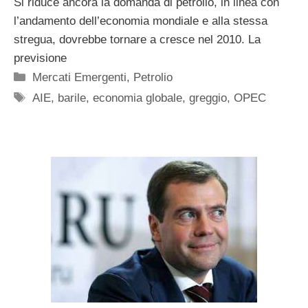
Si riduce ancora la domanda di petrolio, in linea con
l’andamento dell’economia mondiale e alla stessa
stregua, dovrebbe tornare a cresce nel 2010. La
previsione
Categorie
Mercati Emergenti
,
Petrolio
Tag
AIE
,
barile
,
economia globale
,
greggio
,
OPEC