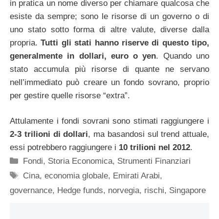
in pratica un nome diverso per chiamare qualcosa che
esiste da sempre; sono le risorse di un governo o di
uno stato sotto forma di altre valute, diverse dalla
propria.
Tutti gli stati hanno riserve di questo tipo,
generalmente in dollari, euro o yen
. Quando uno
stato accumula più risorse di quante ne servano
nell’immediato può creare un fondo sovrano, proprio
per gestire quelle risorse “extra”.
Attulamente i fondi sovrani sono stimati raggiungere i
2-3 trilioni di dollari
, ma basandosi sul trend attuale,
essi potrebbero raggiungere i
10 trilioni nel 2012
.
Categorie
Fondi
,
Storia Economica
,
Strumenti Finanziari
Tag
Cina
,
economia globale
,
Emirati Arabi
,
governance
,
Hedge funds
,
norvegia
,
rischi
,
Singapore