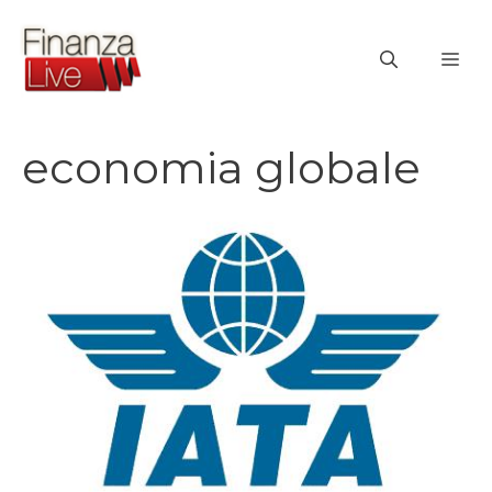
Vai
al
ME
contenuto
economia globale