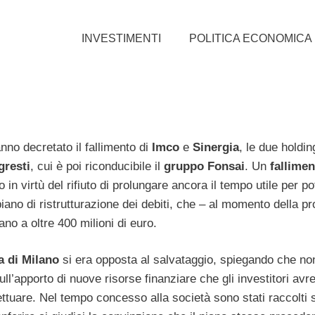
INVESTIMENTI
POLITICA ECONOMICA
anno decretato il fallimento di
Imco
e
Sinergia
, le due holdin
gresti
, cui è poi riconducibile il
gruppo Fonsai
. Un
fallimen
 in virtù del rifiuto di prolungare ancora il tempo utile per p
piano di ristrutturazione dei debiti, che – al momento della p
o a oltre 400 milioni di euro.
a di Milano
si era opposta al salvataggio, spiegando che non
ll’apporto di nuove risorse finanziare che gli investitori avr
ettuare. Nel tempo concesso alla società sono stati raccolti 