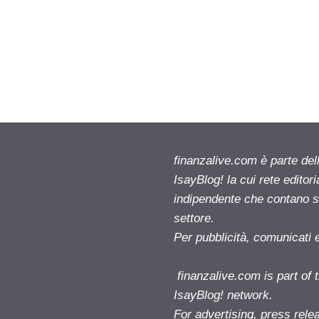
finanzalive.com è parte d
IsayBlog! la cui rete editor
indipendente che contano su
settore.
Per pubblicità, comunicati 
finanzalive.com is part o
IsayBlog! network.
For advertising, press rele