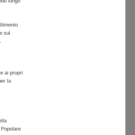
endo lungo
allimento
e sul
.
e ai propri
per la
ella
, Popolare