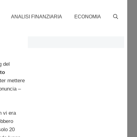
ANALISI FINANZIARIA
ECONOMIA
g del
to
oter mettere
ronuncia –
 vi era
ebbero
solo 20