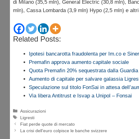
di Milano (35,5 mln), General Electric (30,8 mln), Ban
mln), Cassa Lombarda (3,9 mln) Hypo (2,5 mln) e altri is
Related Posts:
Ipotesi bancarotta fraudolenta per Im.co e Sin
Premafin approva aumento capitale sociale
Quota Premafin 20% sequestrata dalla Guardia
Aumento di capitale per salvare galassia Ligres
Speculazione sul titolo FonSai in attesa dell’a
Via libera Antitrust e Isvap a Unipol – Fonsai
Categorie
Assicurazioni
Tag
Ligresti
Fiat perde quote di mercato
La crisi dell’euro colpisce le banche svizzere