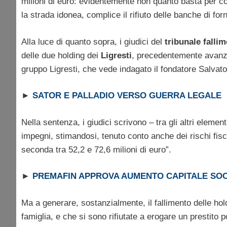
milioni di euro: evidentemente non quanto basta per co
la strada idonea, complice il rifiuto delle banche di forn
Alla luce di quanto sopra, i giudici del
tribunale falli
delle due holding dei
Ligresti
, precedentemente avanzat
gruppo Ligresti, che vede indagato il fondatore Salvator
►
SATOR E PALLADIO VERSO GUERRA LEGALE
Nella sentenza, i giudici scrivono – tra gli altri element
impegni, stimandosi, tenuto conto anche dei rischi fiscal
seconda tra 52,2 e 72,6 milioni di euro”.
►
PREMAFIN APPROVA AUMENTO CAPITALE SOC
Ma a generare, sostanzialmente, il fallimento delle holdi
famiglia, e che si sono rifiutate a erogare un prestito