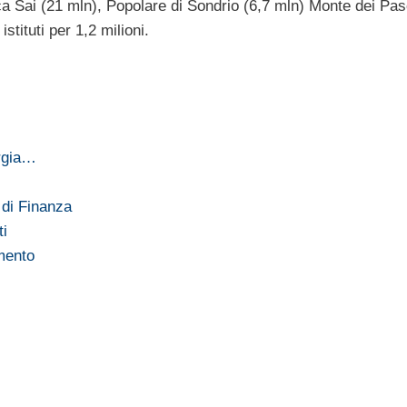
ca Sai (21 mln), Popolare di Sondrio (6,7 mln) Monte dei Pas
tituti per 1,2 milioni.
ergia…
 di Finanza
ti
umento