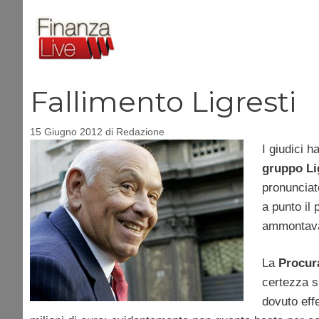
Vai
al
contenuto
Fallimento Ligresti
15 Giugno 2012
di
Redazione
I giudici h
gruppo Li
pronunciato
a punto il 
ammontavan
La
Procur
certezza su
dovuto eff