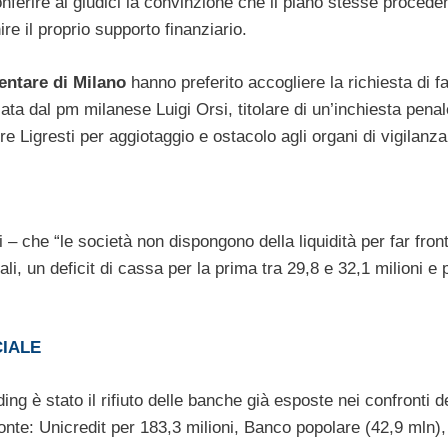
nferire ai giudici la convinzione che il piano stesse proced
ire il proprio supporto finanziario.
mentare di Milano
hanno preferito accogliere la richiesta di f
a dal pm milanese Luigi Orsi, titolare di un’inchiesta penal
e Ligresti per aggiotaggio e ostacolo agli organi di vigilanza
i – che “le società non dispongono della liquidità per far front
i, un deficit di cassa per la prima tra 29,8 e 32,1 milioni e 
IALE
ng è stato il rifiuto delle banche già esposte nei confronti d
 ponte: Unicredit per 183,3 milioni, Banco popolare (42,9 mln)