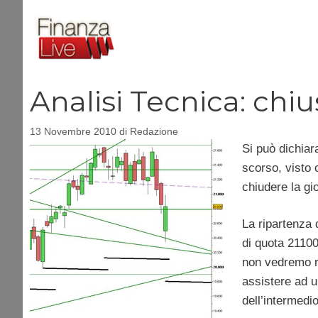
Vai
al
contenuto
Analisi Tecnica: chius
13 Novembre 2010
di
Redazione
Si può dichiar
scorso, visto 
chiudere la gi
La ripartenza
di quota 21100
non vedremo r
assistere ad u
dell’intermedio