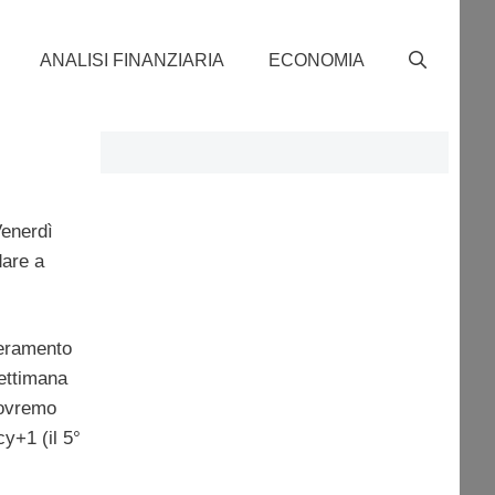
ANALISI FINANZIARIA
ECONOMIA
Venerdì
dare a
peramento
settimana
dovremo
y+1 (il 5°