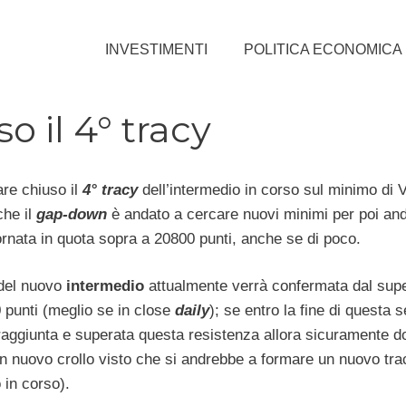
INVESTIMENTI
POLITICA ECONOMICA
o il 4° tracy
are chiuso il
4° tracy
dell’intermedio in corso sul minimo di 
che il
gap-down
è andato a cercare nuovi minimi per poi an
ornata in quota sopra a 20800 punti, anche se di poco.
 del nuovo
intermedio
attualmente verrà confermata dal su
 punti (meglio se in close
daily
); se entro la fine di questa 
aggiunta e superata questa resistenza allora sicuramente 
n nuovo crollo visto che si andrebbe a formare un nuovo trac
 in corso).