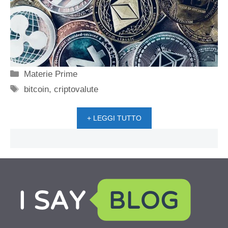
Categorie
Materie Prime
Tag
bitcoin
,
criptovalute
+ LEGGI TUTTO