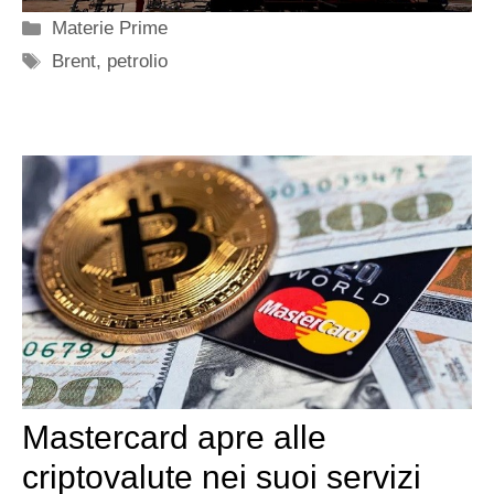
Categorie
Materie Prime
Tag
Brent
,
petrolio
Mastercard apre alle
criptovalute nei suoi servizi