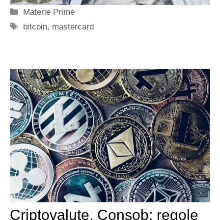
Categorie
Materie Prime
Tag
bitcoin
,
mastercard
Criptovalute, Consob: regole