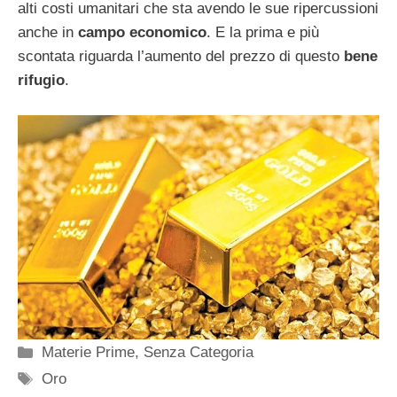
alti costi umanitari che sta avendo le sue ripercussioni
anche in
campo economico
. E la prima e più
scontata riguarda l’aumento del prezzo di questo
bene
rifugio
.
Categorie
Materie Prime
,
Senza Categoria
Tag
Oro