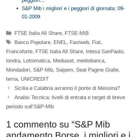
peggiori…
S&P Mib i migliori e i peggiori di giornata: 09-
01-2009
Categorie
FTSE Italia All Share
,
FTSE-MIB
Tag
Banco Popolare
,
ENEL
,
Fastweb
,
Fiat
,
Francoforte
,
FTSE Italia All Share
,
Intesa SanPaolo
,
londra
,
Lottomatica
,
Mediaset
,
mediobanca
,
Mondadori
,
S&P Mib
,
Saipem
,
Seat Pagine Gialle
,
terna
,
UNICREDIT
Sicilia e Calabria avranno il ponte di Messina?
Analisi Tecnica: livelli di entrata e target di breve
periodo sull’S&P-Mib
1 commento su “S&P Mib
andamento Borse, i migliori e i