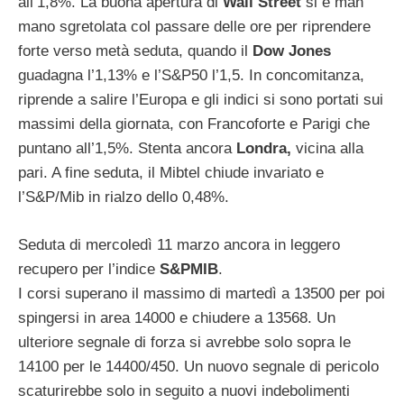
all’1,8%. La buona apertura di
Wall Street
si è man
mano sgretolata col passare delle ore per riprendere
forte verso metà seduta, quando il
Dow Jones
guadagna l’1,13% e l’S&P50 l’1,5. In concomitanza,
riprende a salire l’Europa e gli indici si sono portati sui
massimi della giornata, con Francoforte e Parigi che
puntano all’1,5%. Stenta ancora
Londra,
vicina alla
pari. A fine seduta, il Mibtel chiude invariato e
l’S&P/Mib in rialzo dello 0,48%.
Seduta di mercoledì 11 marzo ancora in leggero
recupero per l’indice
S&PMIB
.
I corsi superano il massimo di martedì a 13500 per poi
spingersi in area 14000 e chiudere a 13568. Un
ulteriore segnale di forza si avrebbe solo sopra le
14100 per le 14400/450. Un nuovo segnale di pericolo
scaturirebbe solo in seguito a nuovi indebolimenti