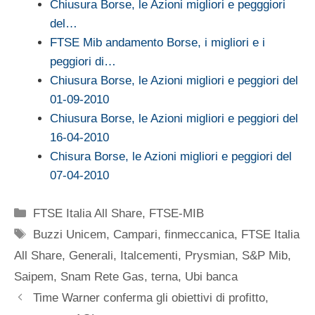
Chiusura Borse, le Azioni migliori e pegggiori
del…
FTSE Mib andamento Borse, i migliori e i
peggiori di…
Chiusura Borse, le Azioni migliori e peggiori del
01-09-2010
Chiusura Borse, le Azioni migliori e peggiori del
16-04-2010
Chisura Borse, le Azioni migliori e peggiori del
07-04-2010
Categorie
FTSE Italia All Share
,
FTSE-MIB
Tag
Buzzi Unicem
,
Campari
,
finmeccanica
,
FTSE Italia
All Share
,
Generali
,
Italcementi
,
Prysmian
,
S&P Mib
,
Saipem
,
Snam Rete Gas
,
terna
,
Ubi banca
Time Warner conferma gli obiettivi di profitto,