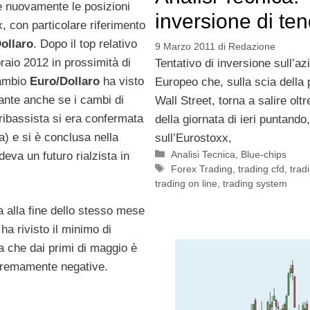
re nuovamente le posizioni
inversione di te
x, con particolare riferimento
ollaro
. Dopo il top relativo
9 Marzo 2011
di
Redazione
raio 2012 in prossimità di
Tentativo di inversione sull’az
cambio
Euro/Dollaro
ha visto
Europeo che, sulla scia della p
ante anche se i cambi di
Wall Street, torna a salire olt
ribassista si era confermata
della giornata di ieri puntando,
a) e si è conclusa nella
sull’Eurostoxx,
Categorie
Analisi Tecnica
,
Blue-chips
va un futuro rialzista in
Tag
Forex Trading
,
trading cfd
,
tradi
trading on line
,
trading system
a alla fine dello stesso mese
ha rivisto il minimo di
a che dai primi di maggio è
stremamente negative.