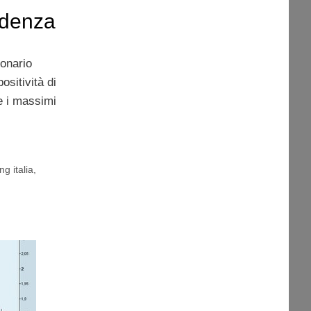
ndenza
ionario
ositività di
re i massimi
ng italia
,