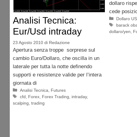
dollaro risp
cede posizio
Analisi Tecnica:
Categorie
Dollaro U
Tag
barack o
Eur/Usd intraday
dollaro/yen
,
F
23 Agosto 2010
di
Redazione
Apertura senza troppe sorprese sul
cambio Euro/Dollaro, che oscilla in un
laterale per tutta la notte definendo
supporti e resistenze valide per l’intera
giornata di
Categorie
Analisi Tecnica
,
Futures
Tag
cfd
,
Forex
,
Forex Trading
,
intraday
,
scalping
,
trading