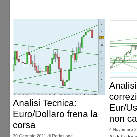
Analisi
correz
Analisi Tecnica:
Eur/Us
Euro/Dollaro frena la
non c
corsa
4 Novembre 
30 Gennaio 2011
di
Redazione
Al di là dei