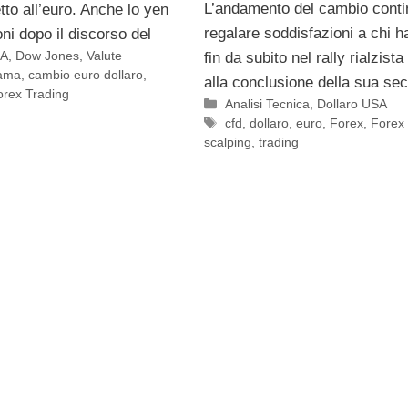
L’andamento del cambio conti
etto all’euro. Anche lo yen
regalare soddisfazioni a chi h
ni dopo il discorso del
SA
,
Dow Jones
,
Valute
fin da subito nel rally rialzist
bama
,
cambio euro dollaro
,
alla conclusione della sua se
orex Trading
Categorie
Analisi Tecnica
,
Dollaro USA
Tag
cfd
,
dollaro
,
euro
,
Forex
,
Forex
scalping
,
trading