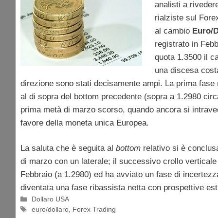
analisti a rivede
rialziste sul Fore
al cambio
Euro/D
registrato in Febb
quota 1.3500 il 
una discesa cost
direzione sono stati decisamente ampi. La prima fase 
al di sopra del bottom precedente (sopra a 1.2980 circ
prima metà di marzo scorso, quando ancora si intravede
favore della moneta unica Europea.
La saluta che è seguita al
bottom
relativo si è conclus
di marzo con un laterale; il successivo crollo verticale 
Febbraio (a 1.2980) ed ha avviato un fase di incertezz
diventata una fase ribassista netta con prospettive e
Categorie
Dollaro USA
Tag
euro/dollaro
,
Forex Trading