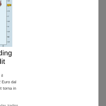
ading
it
il
 Euro dal
t torna in
aday
,
trading