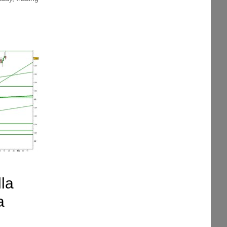
lla
a