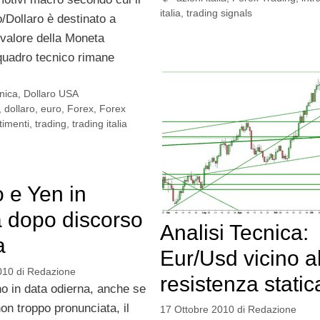
italia
,
trading signals
/Dollaro è destinato a
l valore della Moneta
 quadro tecnico rimane
cnica
,
Dollaro USA
,
dollaro
,
euro
,
Forex
,
Forex
timenti
,
trading
,
trading italia
o e Yen in
a dopo discorso
Analisi Tecnica:
a
Eur/Usd vicino a
010
di
Redazione
resistenza static
o in data odierna, anche se
on troppo pronunciata, il
17 Ottobre 2010
di
Redazione