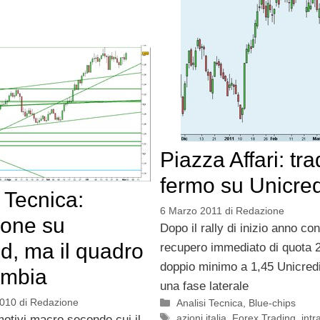
Piazza Affari: tr
fermo su Unicred
 Tecnica:
6 Marzo 2011
di
Redazione
ione su
Dopo il rally di inizio anno con 
d, ma il quadro
recupero immediato di quota 2
doppio minimo a 1,45 Unicredi
ambia
una fase laterale
Categorie
2010
di
Redazione
Analisi Tecnica
,
Blue-chips
Tag
azioni italia
,
Forex Trading
,
intr
 motivi macro secondo cui il