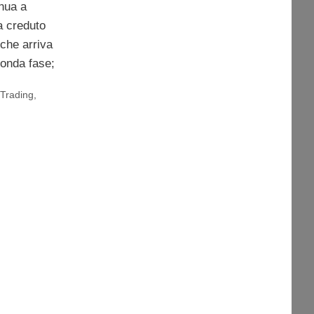
nua a
a creduto
a che arriva
conda fase;
 Trading
,