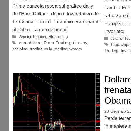
Prima candela rossa sul grafico daily
cambio Euro
dell’Euro/Dollaro, dopo il low relativo del
rafforzare i
17 Gennaio da cui il cambio era ri-partito
Europea, il
al rialzo. La correzione di
invariato;
Categorie
Analisi Tecnica
,
Blue-chips
Categorie
Analisi Te
Tag
euro-dollaro
,
Forex Trading
,
intraday
,
Tag
Blue-chips
scalping
,
trading italia
,
trading system
Trading
,
Inves
Dollar
frenat
Obam
28 Gennaio 2
Perde terren
in maniera n