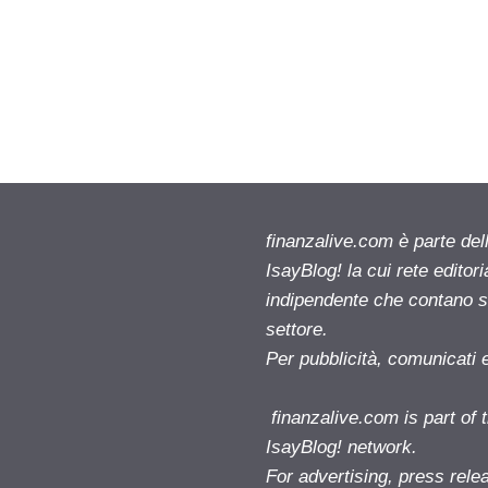
finanzalive.com è parte d
IsayBlog! la cui rete editor
indipendente che contano su
settore.
Per pubblicità, comunicati 
finanzalive.com is part o
IsayBlog! network.
For advertising, press rele