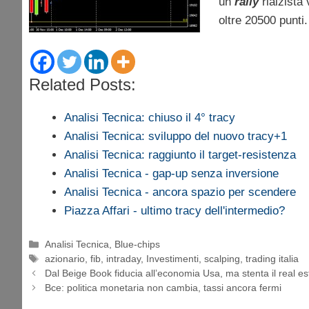
un
rally
rialzista
oltre 20500 punti.
Related Posts:
Analisi Tecnica: chiuso il 4° tracy
Analisi Tecnica: sviluppo del nuovo tracy+1
Analisi Tecnica: raggiunto il target-resistenza
Analisi Tecnica - gap-up senza inversione
Analisi Tecnica - ancora spazio per scendere
Piazza Affari - ultimo tracy dell'intermedio?
Categorie
Analisi Tecnica
,
Blue-chips
Tag
azionario
,
fib
,
intraday
,
Investimenti
,
scalping
,
trading italia
Dal Beige Book fiducia all’economia Usa, ma stenta il real es
Bce: politica monetaria non cambia, tassi ancora fermi