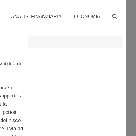
ANALISI FINANZIARIA
ECONOMIA
ibilità di
.
ora si
 supporto a
ella
’ipotesi
 definisce
e il via ad