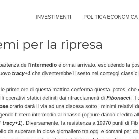
INVESTIMENTI
POLITICA ECONOMICA
emi per la ripresa
partenza dell’
intermedio
è ormai arrivato, escludendo la poss
nuovo
tracy+1
che diventerebbe il sesto nei conteggi classici
elle prime ore di questa mattina conferma questa ipotesi che 
lli operativi statici definiti dai ritracciamenti di
Fibonacci
; il
lose
orario darà il via ad una discesa sotto i minimi relativi d
endo l’intero intermedio al ribasso (oppure dando credito all
°
tracy+1
). Diversamente, la resistenza a 19970 punti di Fib
vello da superare in close giornaliero tra oggi e domani per dar