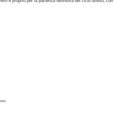
 vero e proprio per la partenza definitiva del ciclo atteso, con
tate