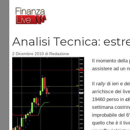
Vai
al
contenuto
Analisi Tecnica: estr
2 Dicembre 2010
di
Redazione
Il momento della 
assistere ad un 
Il
rally
di ieri e d
arrichisce dei live
19460 perso in
c
settimana costring
improbabile del 6
quello che è il li