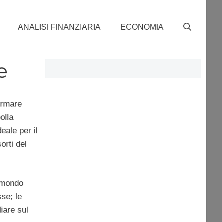
ANALISI FINANZIARIA
ECONOMIA
e
ermare
olla
eale per il
rti del
 mondo
sse; le
iare sul