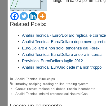
lungo fin da ora per limitare gl
Related Posts:
Analisi Tecnica - Euro/Dollaro replica le correzi
Analisi Tecnica: Euro/Dollaro dopo nove giorni d
Euro/Dollaro e non solo: tendenze dal Forex
Analisi Tecnica: Euro/Dollaro ancora in corsa
Previsioni Euro/Dollaro luglio 2012
Analisi Tecnica: Eur/Usd cede ma non troppo
Categorie
Analisi Tecnica
,
Blue-chips
Tag
intraday
,
scalping
,
trading on line
,
trading system
Grecia: ristrutturazione del debito, rischio incombente
Analisi Tecnica: minimi crescenti sul Natural Gas
Lascia un commento