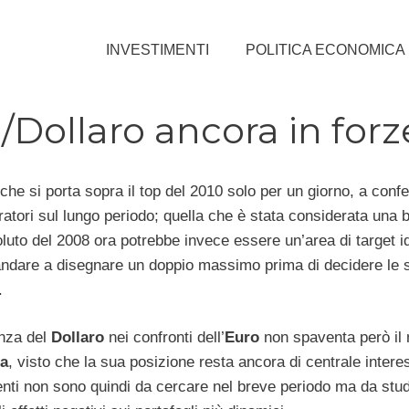
INVESTIMENTI
POLITICA ECONOMICA
/Dollaro ancora in forz
che si porta sopra il top del 2010 solo per un giorno, a conf
atori sul lungo periodo; quella che è stata considerata una b
luto del 2008 ora potrebbe invece essere un’area di target id
ndare a disegnare un doppio massimo prima di decidere le so
.
anza del
Dollaro
nei confronti dell’
Euro
non spaventa però il
a
, visto che la sua posizione resta ancora di centrale intere
enti non sono quindi da cercare nel breve periodo ma da stud