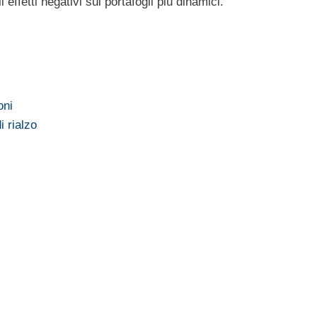
i effetti negativi sui portafogli più dinamici.
oni
i rialzo