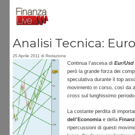
Vai
al
contenuto
Analisi Tecnica: Euro
25 Aprile 2011
di
Redazione
Continua l’ascesa di
Eur/Usd
però la grande forza dei compr
speculativa durante il top asso
movimento in corso, così da a
cross
sul lunghissimo periodo
La costante perdita di import
dell’Economia
e della
Finanz
ripercussioni di questi movim