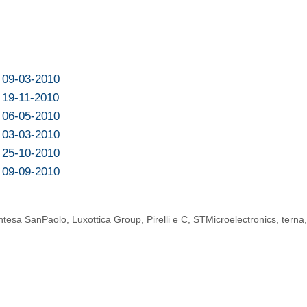
l 09-03-2010
l 19-11-2010
l 06-05-2010
l 03-03-2010
l 25-10-2010
l 09-09-2010
Intesa SanPaolo
,
Luxottica Group
,
Pirelli e C
,
STMicroelectronics
,
terna