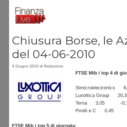
Vai
al
contenuto
Chiusura Borse, le Az
del 04-06-2010
4 Giugno 2010
di
Redazione
FTSE Mib i top 4 di gio
Stmicroelectronic
Luxottica Group 2
Terna 3,05 -0,
Pirelli e C 0,45 
FTSE Mib i top 5 di giornata: