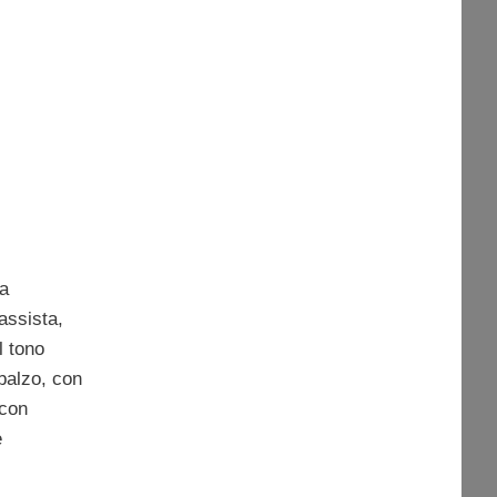
la
assista,
l tono
balzo, con
 con
e