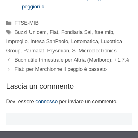
peggiori di…
Categorie
FTSE-MIB
Tag
Buzzi Unicem
,
Fiat
,
Fondiaria Sai
,
ftse mib
,
Impregilo
,
Intesa SanPaolo
,
Lottomatica
,
Luxottica
Group
,
Parmalat
,
Prysmian
,
STMicroelectronics
Buon utile trimestrale per Altria (Marlboro): +1,7%
Fiat: per Marchionne il peggio è passato
Lascia un commento
Devi essere
connesso
per inviare un commento.