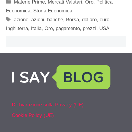
Categorie
Materie Prime
,
Mercati Valutari
,
Oro
,
Politica
Economica
,
Storia Economica
Tag
azione
,
azioni
,
banche
,
Borsa
,
dollaro
,
euro
,
Inghilterra
,
Italia
,
Oro
,
pagamento
,
prezzi
,
USA
Dichiarazione sulla Privacy (UE)
Cookie Policy (UE)