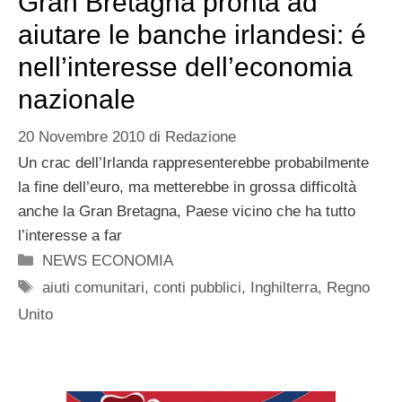
Gran Bretagna pronta ad
aiutare le banche irlandesi: é
nell’interesse dell’economia
nazionale
20 Novembre 2010
di
Redazione
Un crac dell’Irlanda rappresenterebbe probabilmente
la fine dell’euro, ma metterebbe in grossa difficoltà
anche la Gran Bretagna, Paese vicino che ha tutto
l’interesse a far
Categorie
NEWS ECONOMIA
Tag
aiuti comunitari
,
conti pubblici
,
Inghilterra
,
Regno
Unito