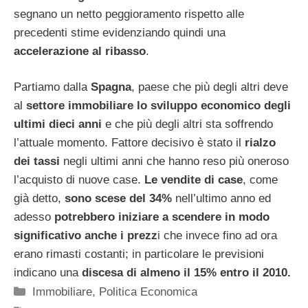
segnano un netto peggioramento rispetto alle
precedenti stime evidenziando quindi una
accelerazione al ribasso
.
Partiamo dalla
Spagna
, paese che più degli altri deve
al
settore immobiliare lo sviluppo economico degli
ultimi dieci anni
e che più degli altri sta soffrendo
l’attuale momento. Fattore decisivo è stato il
rialzo
dei tassi
negli ultimi anni che hanno reso più oneroso
l’acquisto di nuove case.
Le vendite di case
, come
già detto,
sono scese del 34%
nell’ultimo anno ed
adesso
potrebbero iniziare a scendere in modo
significativo anche i prezz
i che invece fino ad ora
erano rimasti costanti; in particolare le previsioni
indicano una
discesa di almeno il 15% entro il 2010.
Categorie
Immobiliare
,
Politica Economica