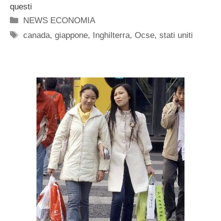
questi
Categorie
NEWS ECONOMIA
Tag
canada
,
giappone
,
Inghilterra
,
Ocse
,
stati uniti