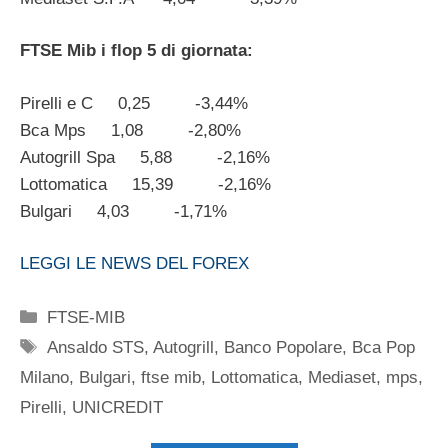
FTSE Mib i flop 5 di giornata:
Pirelli e C 0,25 -3,44%
Bca Mps 1,08 -2,80%
Autogrill Spa 5,88 -2,16%
Lottomatica 15,39 -2,16%
Bulgari 4,03 -1,71%
LEGGI LE NEWS DEL FOREX
Categorie
FTSE-MIB
Tag
Ansaldo STS
,
Autogrill
,
Banco Popolare
,
Bca Pop
Milano
,
Bulgari
,
ftse mib
,
Lottomatica
,
Mediaset
,
mps
,
Pirelli
,
UNICREDIT