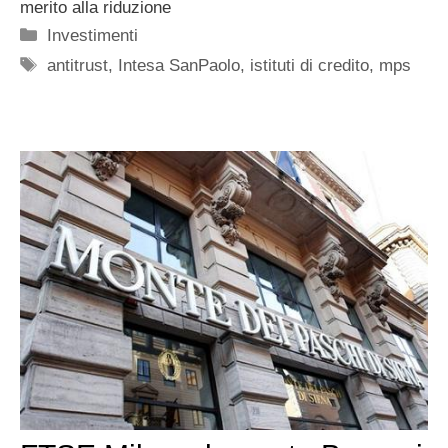
merito alla riduzione
Categorie
Investimenti
Tag
antitrust
,
Intesa SanPaolo
,
istituti di credito
,
mps