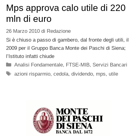
Mps approva calo utile di 220
mln di euro
26 Marzo 2010
di
Redazione
Si è chiuso a passo di gambero, dal fronte degli utili, il
2009 per il Gruppo Banca Monte dei Paschi di Siena;
l’Istituto infatti chiude
Categorie
Analisi Fondamentale
,
FTSE-MIB
,
Servizi Bancari
Tag
azioni risparmio
,
cedola
,
dividendo
,
mps
,
utile