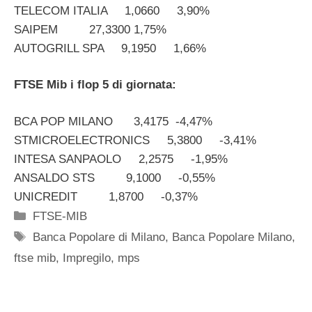
TELECOM ITALIA 1,0660 3,90%
SAIPEM 27,3300 1,75%
AUTOGRILL SPA 9,1950 1,66%
FTSE Mib i flop 5 di giornata:
BCA POP MILANO 3,4175 -4,47%
STMICROELECTRONICS 5,3800 -3,41%
INTESA SANPAOLO 2,2575 -1,95%
ANSALDO STS 9,1000 -0,55%
UNICREDIT 1,8700 -0,37%
Categorie
FTSE-MIB
Tag
Banca Popolare di Milano
,
Banca Popolare Milano
,
ftse mib
,
Impregilo
,
mps