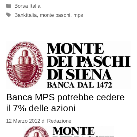
Categorie
Borsa Italia
Tag
Bankitalia
,
monte paschi
,
mps
Banca MPS potrebbe cedere
il 7% delle azioni
12 Marzo 2012
di
Redazione