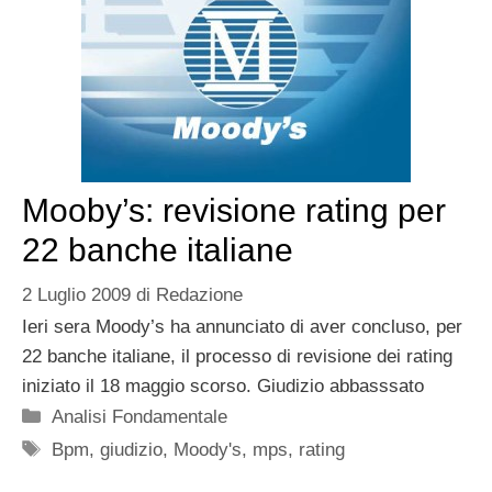
Mooby’s: revisione rating per
22 banche italiane
2 Luglio 2009
di
Redazione
Ieri sera Moody’s ha annunciato di aver concluso, per
22 banche italiane, il processo di revisione dei rating
iniziato il 18 maggio scorso. Giudizio abbasssato
Categorie
Analisi Fondamentale
Tag
Bpm
,
giudizio
,
Moody's
,
mps
,
rating