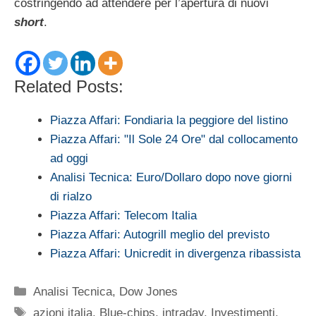
costringendo ad attendere per l’apertura di nuovi
short
.
Related Posts:
Piazza Affari: Fondiaria la peggiore del listino
Piazza Affari: "Il Sole 24 Ore" dal collocamento
ad oggi
Analisi Tecnica: Euro/Dollaro dopo nove giorni
di rialzo
Piazza Affari: Telecom Italia
Piazza Affari: Autogrill meglio del previsto
Piazza Affari: Unicredit in divergenza ribassista
Categorie
Analisi Tecnica
,
Dow Jones
Tag
azioni italia
,
Blue-chips
,
intraday
,
Investimenti
,