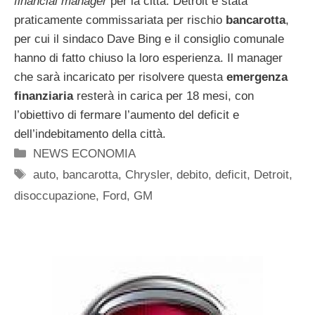
financial manager
per la città. Detroit è stata
praticamente commissariata per rischio
bancarotta
,
per cui il sindaco Dave Bing e il consiglio comunale
hanno di fatto chiuso la loro esperienza. Il manager
che sarà incaricato per risolvere questa
emergenza
finanziaria
resterà in carica per 18 mesi, con
l’obiettivo di fermare l’aumento del deficit e
dell’indebitamento della città.
Categorie
NEWS ECONOMIA
Tag
auto
,
bancarotta
,
Chrysler
,
debito
,
deficit
,
Detroit
,
disoccupazione
,
Ford
,
GM