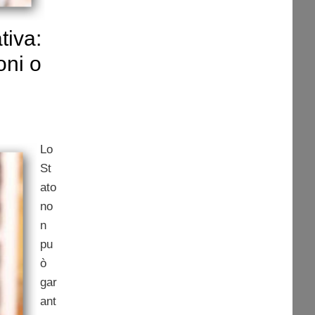
tiva:
oni o
Lo
St
ato
no
n
pu
ò
gar
ant