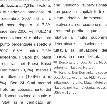
che vengono supervisionat
tabilizzato al 7,2%
. Il valore,
con posizioni capitali forti e
 le variazioni stagionali, si
alcun rischio imminente 
 a dicembre 2007 ed si è
insolvenza, non esistono min
di poco rispetto al 7,8%
crescenti perdite legate alle
 dicembre 2006. Per l’UE27 il
relative ai mutui subpri
soccupazione si è abbassato
determinare insolvenze 
 punto percentuale rispetto a
tuttavia la situazione d
2007: 6,8% contro 7,6%
finanziario rimane delicata.
recedente. I valori più bassi
Categorie
Borse Estere
,
Dow Jones
,
FED
registrati nei Paesi Bassi
subprime
,
Nasdaq
,
Notizie
 Danimarca (3,1%), mentre i
Tag
banche
,
Ben Bernanke
,
disocc
i in Slovenia (10,8%) e in
Dow Jones
,
economia
,
FED
,
Feder
inflazione
,
mercato
,
Mutui
,
Mutui s
6%). Ben 24 Stati membri
Nasdaq
,
politica monetaria
,
recess
strato un abbassamento del
USA
,
wall street
di disoccupazione annuale e
Stati si è verificato un