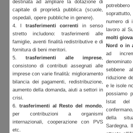
destinata ad ampliare la dotazione di
potrebbe
capitale di proprietà pubblica (scuole,
soprattutt
ospedali, opere pubbliche in genere).
numero di i
4. I
trasferimenti correnti
in senso
lavoro al S
stretto includono: trasferimenti alle
molti giova
famiglie, aventi finalità redistributive e di
Nord o in a
fornitura di beni meritori.
ad incre
5.
trasferimenti alle imprese
,
denominato
consistono di contributi assegnati alle
sebbene a
imprese con varie finalità: miglioramento
riduzione d
bilancia dei pagamenti, redistribuzione,
e le isole n
aumento della domanda, aiuti a settori in
possiamo p
crisi.
Istat del
6.
trasferimenti al Resto del mondo
,
confermano,
per contribuzioni a organismi
della sit
internazionali, cooperazione con PVS
Sardegna. I
etc.