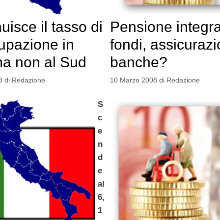
uisce il tasso di
Pensione integra
upazione in
fondi, assicurazi
 ma non al Sud
banche?
8
di
Redazione
10 Marzo 2008
di
Redazione
S
c
e
n
d
e
al
6,
1