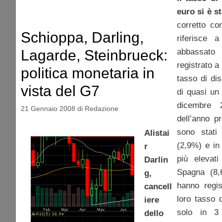
euro si è s
corretto con
Schioppa, Darling,
riferisce
Lagarde, Steinbrueck:
abbassato 
registrato a
politica monetaria in
tasso di di
vista del G7
di quasi un
dicembre 
21 Gennaio 2008
di
Redazione
dell’anno p
sono stati 
Alistai
(2,9%) e in
r
più elevat
Darlin
Spagna (8,
g,
hanno regi
cancell
loro tasso 
iere
solo in 3 
dello