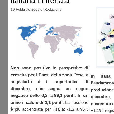
italiana in frenata
10 Febbraio 2008
di
Redazione
Non sono positive le prospettive di
crescita per i Paesi della zona
Ocse
, a
In Italia
segnalarlo è il superindice di
l’andame
dicembre, che segna un segno
produzio
negativo dello 0,3, a 99,1 punti. In un
dicembre,
anno il calo è di 2,1 punti
. La flessione
novembre d
è più accentuata per l’Italia: -1,2 a 95,3
+1,1% regis