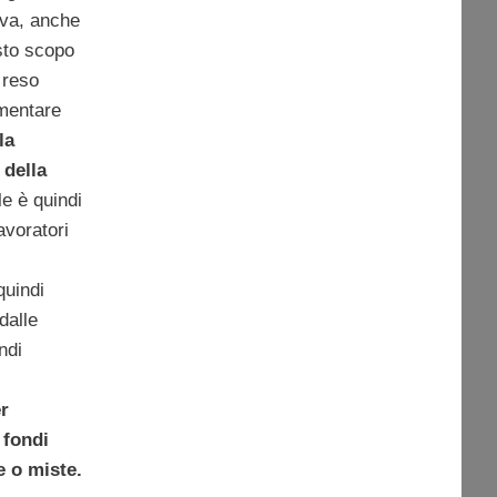
iva, anche
sto scopo
 reso
mentare
la
 della
le è quindi
lavoratori
quindi
dalle
ndi
er
 fondi
e o miste.