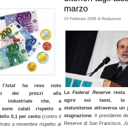
marzo
15 Febbraio 2008
di
Redazione
 l’
Istat
ha reso noto
La
Federal Reserve
resta 
nto dei prezzi alla
agire sui tassi, la 
ne industriale che, a
statunitense attraversa un 
 sono calati rispetto a
stagnazione
. Il presidente d
ello 0,1 per cento
(contro il
Reserve di San Francisco,
Ja
trato a novembre rispetto al