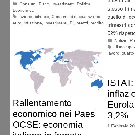
attesta all’
Categorie
Consumi
,
Fisco
,
Investimenti
,
Politica
stesso trim
Economica
Tag
azione
,
bilancio
,
Consumi
,
disoccupazione
,
quello di o
euro
,
inflazione
,
Investimenti
,
Pil
,
prezzi
,
reddito
trimestri co
52% rispett
Categorie
Notizie
,
Po
Tag
disoccupa
lavoro
,
quarto
ISTAT: 
inflazi
Rallentamento
Eurola
economico nei Paesi
3,2%
OCSE: economia
1 Febbraio 20