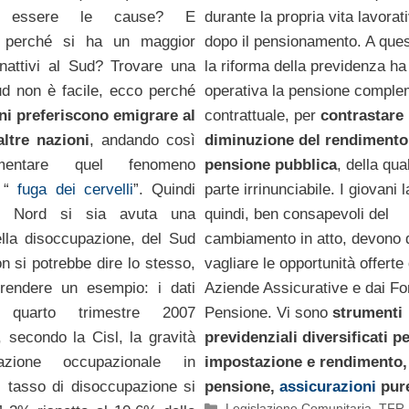
ro essere le cause? E
durante la propria vita lavorat
o, perché si ha un maggior
dopo il pensionamento. A que
nattivi al Sud? Trovare una
la riforma della previdenza ha
ud non è facile, ecco perché
operativa la pensione comple
ni preferiscono emigrare al
contrattuale, per
contrastare 
ltre nazioni
, andando così
diminuzione del rendimento
mentare quel fenomeno
pensione pubblica
, della qua
 “
fuga dei cervelli
”. Quindi
parte irrinunciabile. I giovani 
l Nord si sia avuta una
quindi, ben consapevoli del
ella disoccupazione, del Sud
cambiamento in atto, devono 
on si potrebbe dire lo stesso,
vagliare le opportunità offerte 
rendere un esempio: i dati
Aziende Assicurative e dai Fo
 quarto trimestre 2007
Pensione. Vi sono
strumenti
 secondo la Cisl, la gravità
previdenziali diversificati p
uazione occupazionale in
impostazione e rendimento,
l tasso di disoccupazione si
pensione,
assicurazioni
pur
Categorie
Legislazione Comunitaria
,
TFR