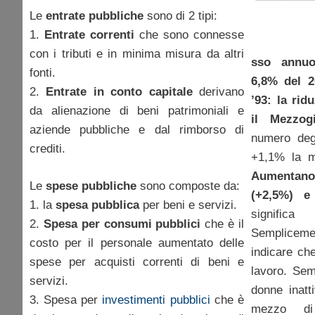
Le
entrate pubbliche
sono di 2 tipi:
1.
Entrate correnti
che sono connesse
con i tributi e in minima misura da altri
sso annuo
fonti.
6,8% del 2
2.
Entrate in conto capitale
derivano
’93: la rid
da alienazione di beni patrimoniali e
il Mezzog
aziende pubbliche e dal rimborso di
numero degl
crediti.
+1,1% la m
Aumentano p
Le
spese pubbliche
sono composte da:
(+2,5%) e
1. la
spesa pubblica
per beni e servizi.
signific
2.
Spesa per consumi pubblici
che è il
Sempliceme
costo per il personale aumentato delle
indicare ch
spese per acquisti correnti di beni e
lavoro. Sem
servizi.
donne inatt
3. Spesa per
investimenti pubblici
che è
mezzo di