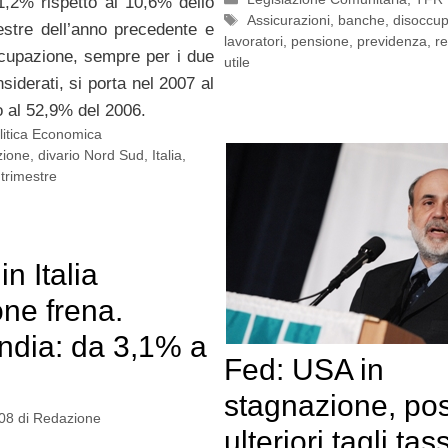
11,2% rispetto al 10,6% dello
Tag
Assicurazioni
,
banche
,
disoccu
estre dell’anno precedente e
lavoratori
,
pensione
,
previdenza
,
re
ccupazione, sempre per i due
utile
nsiderati, si porta nel 2007 al
o al 52,9% del 2006.
litica Economica
zione
,
divario Nord Sud
,
Italia
,
 trimestre
in Italia
one frena.
ndia: da 3,1% a
Fed: USA in
stagnazione, poss
08
di
Redazione
ulteriori tagli tas