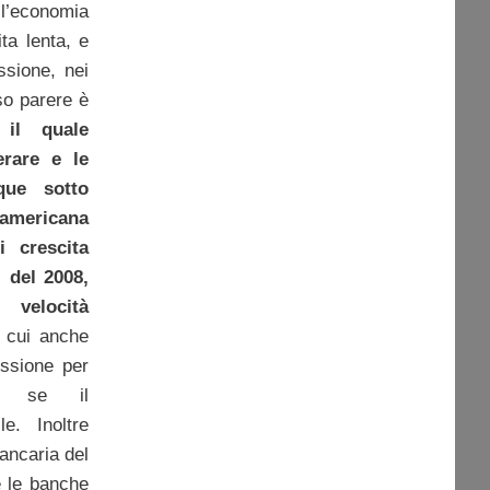
e l’economia
ta lenta, e
ssione, nei
so parere è
 il quale
erare e le
que sotto
americana
i crescita
 del 2008,
 velocità
r cui anche
ssione per
he se il
le. Inoltre
ancaria del
e le banche