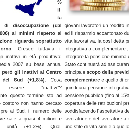
%
il
ta
 di disoccupazione (dal
giovani lavoratori un reddito i
006) ai minimi rispetto al
ed il risparmio accantonato du
uzione riguarda soprattutto
vita lavorativa, la così detta 
iorno
. Cresce tuttavia il
integrativa o complementare ,
i inattivi in età produttiva:
integrare la pensione minima 
edia 2007 su base annua.
Stato continuerà ad assicurare
erò gli inattivi al Centro
principale
scopo della previ
 del Sud (+1,8%).
Cosa
complementare
è quello di c
a essere “inattivi”?
quindi una pensione integrativ
nte questo termine sta ad
pensione pubblica (fino al 15%
e costoro non hanno cercato
copertura delle retribuzioni pr
pre al Sud, il numero delle
soddisfacendo l’aspettativa de
ive sale a quasi 4 milioni e
lavoratrice e del lavoratore a
 unità (+1,3%). Quali
uno stile di vita simile a quell