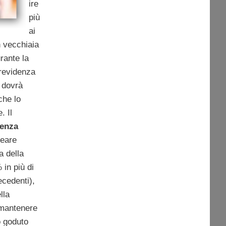
ire
più
ai
n vecchiaia
rante la
previdenza
 dovrà
che lo
. Il
denza
reare
a della
 in più di
ecedenti),
lla
 mantenere
o goduto