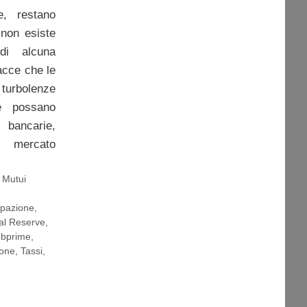
e, restano
 non esiste
di alcuna
acce che le
 turbolenze
me possano
bancarie,
el mercato
,
Mutui
upazione
,
al Reserve
,
ubprime
,
ione
,
Tassi
,