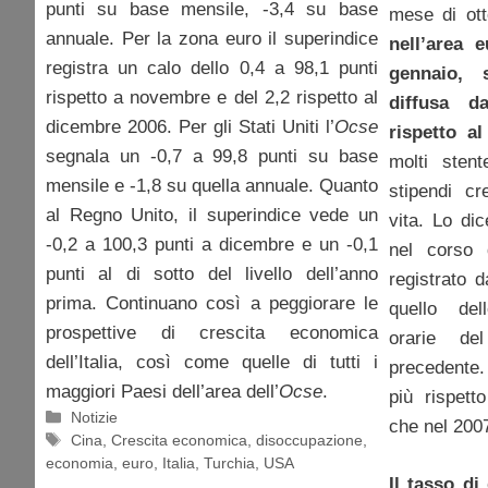
punti su base mensile, -3,4 su base
mese di ot
annuale. Per la zona euro il superindice
nell’area 
registra un calo dello 0,4 a 98,1 punti
gennaio, 
rispetto a novembre e del 2,2 rispetto al
diffusa d
dicembre 2006. Per gli Stati Uniti l’
Ocse
rispetto a
segnala un -0,7 a 99,8 punti su base
molti sten
mensile e -1,8 su quella annuale. Quanto
stipendi cr
al Regno Unito, il superindice vede un
vita. Lo di
-0,2 a 100,3 punti a dicembre e un -0,1
nel corso 
punti al di sotto del livello dell’anno
registrato 
prima. Continuano così a peggiorare le
quello dell
prospettive di crescita economica
orarie de
dell’Italia, così come quelle di tutti i
precedente.
maggiori Paesi dell’area dell’
Ocse
.
più rispett
Categorie
Notizie
che nel 2007
Tag
Cina
,
Crescita economica
,
disoccupazione
,
economia
,
euro
,
Italia
,
Turchia
,
USA
Il tasso di