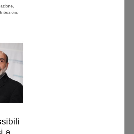
pazione
,
tribuzioni
,
ibili
si a