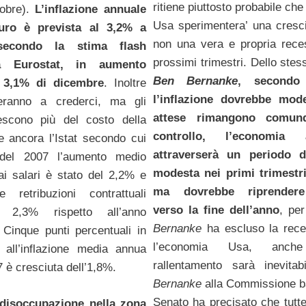
ritiene piuttosto probabile ch
tobre).
L’inflazione annuale
Usa sperimentera’ una cresci
euro è prevista al 3,2% a
non una vera e propria rece
secondo la stima flash
prossimi trimestri. Dello stes
a Eurostat, in aumento
Ben Bernanke
, secondo
l 3,1% di dicembre
. Inoltre
l’inflazione dovrebbe mod
teranno a crederci, ma gli
attese rimangono comun
escono più del costo della
controllo, l’economia 
ce ancora l’Istat secondo cui
attraverserà un periodo d
del 2007 l’aumento medio
modesta nei primi trimestri
dai salari è stato del 2,2% e
ma dovrebbe riprendere
e retribuzioni contrattuali
verso la fine dell’anno
, pe
l 2,3% rispetto all’anno
Bernanke
ha escluso la rece
 Cinque punti percentuali in
l’economia Usa, anc
o all’inflazione media annua
rallentamento sarà inevitabi
 è cresciuta dell’1,8%.
Bernanke
alla Commissione b
Senato ha precisato che tutt
 disoccupazione nella zona