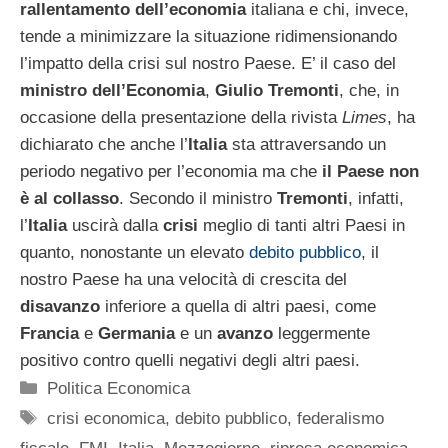
rallentamento dell’economia
italiana e chi, invece,
tende a minimizzare la situazione ridimensionando
l’impatto della crisi sul nostro Paese. E’ il caso del
ministro dell’Economia
,
Giulio Tremonti
, che, in
occasione della presentazione della rivista
Limes
, ha
dichiarato che anche l’
Italia
sta attraversando un
periodo negativo per l’economia ma che
il Paese non
è al collasso
. Secondo il ministro
Tremonti
, infatti,
l’
Italia
uscirà dalla
crisi
meglio di tanti altri Paesi in
quanto, nonostante un elevato
debito pubblico
, il
nostro Paese ha una velocità di crescita del
disavanzo
inferiore a quella di altri paesi, come
Francia
e
Germania
e un
avanzo
leggermente
positivo contro quelli negativi degli altri paesi.
Categorie
Politica Economica
Tag
crisi economica
,
debito pubblico
,
federalismo