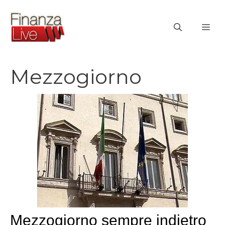
Vai
al
ME
contenuto
Mezzogiorno
Mezzogiorno sempre indietro