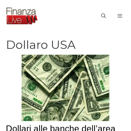
Vai
al
ME
contenuto
Dollaro USA
Dollari alle banche dell’area