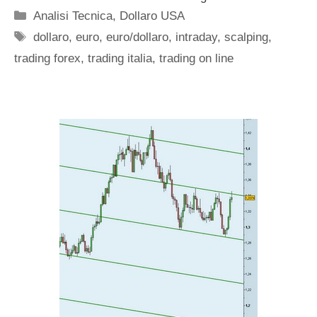
Categorie
Analisi Tecnica
,
Dollaro USA
Tag
dollaro
,
euro
,
euro/dollaro
,
intraday
,
scalping
,
trading forex
,
trading italia
,
trading on line