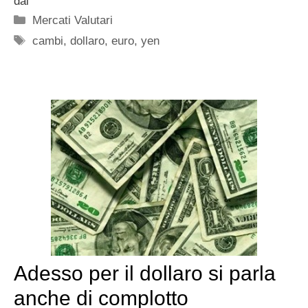
dai
Categorie
Mercati Valutari
Tag
cambi
,
dollaro
,
euro
,
yen
Adesso per il dollaro si parla
anche di complotto