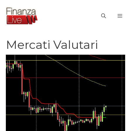
Vai
al
ME
contenuto
Mercati Valutari