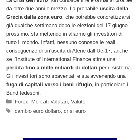
La
crisi dell’euro
non conosce fine e ormai si protrae
da oltre due anni e mezzo. La probabile
uscita della
Grecia dalla zona euro
, che potrebbe concretizzarsi
già qualche settimana dopo le elezioni del 17 giugno
prossimo, sta mettendo in allarme gli investitori di
tutto il mondo. Infatti, nessuno conosce le reali
conseguenze di un’uscita di Atene dall’Ue-17, anche
se l’Institute of International Finance stima una
perdita fino a mille miliardi di dollari
per il sistema.
Gli investitori sono spaventati e sta avvenendo una
fuga di capitali verso i beni rifugio
, in particolare i
Bund tedeschi.
Categorie
Forex
,
Mercati Valutari
,
Valute
Tag
cambio euro dollaro
,
crisi euro