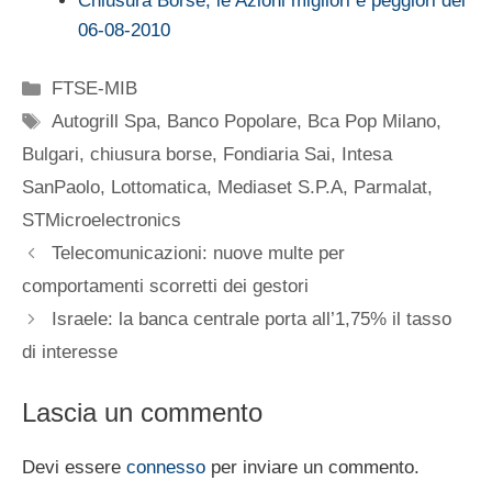
Chiusura Borse, le Azioni migliori e peggiori del
06-08-2010
Categorie
FTSE-MIB
Tag
Autogrill Spa
,
Banco Popolare
,
Bca Pop Milano
,
Bulgari
,
chiusura borse
,
Fondiaria Sai
,
Intesa
SanPaolo
,
Lottomatica
,
Mediaset S.P.A
,
Parmalat
,
STMicroelectronics
Telecomunicazioni: nuove multe per
comportamenti scorretti dei gestori
Israele: la banca centrale porta all’1,75% il tasso
di interesse
Lascia un commento
Devi essere
connesso
per inviare un commento.