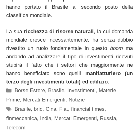
hanno portato il Brasile al secondo posto della
classifica mondiale.
La sua
ricchezza di risorse naturali
, la cui domanda
mondiale cresce incessantemente, ha senza dubbio
rivestito un ruolo fondamentale in questo
boom
ma
andando ad analizzare il tipo di investimenti ricevuti
stupirà il fatto che i settori che maggiormente ne
hanno beneficiato sono quelli
manifatturiero (un
terzo degli investimenti totali) ed edilizio
.
Categorie
Borse Estere
,
Brasile
,
Investimenti
,
Materie
Prime
,
Mercati Emergenti
,
Notizie
Tag
Brasile
,
bric
,
Cina
,
Fiat
,
financial times
,
finmeccanica
,
India
,
Mercati Emergenti
,
Russia
,
Telecom