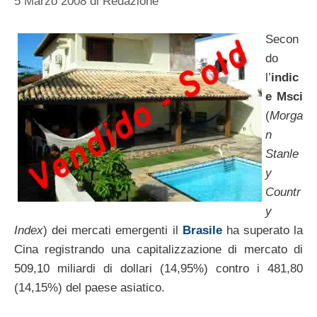
5 Marzo 2008
di
Redazione
Secon
do
l’
indic
e Msci
(
Morga
n
Stanle
y
Countr
y
Index
) dei mercati emergenti il
Brasile
ha superato la
Cina registrando una capitalizzazione di mercato di
509,10 miliardi di dollari (14,95%) contro i 481,80
(14,15%) del paese asiatico.