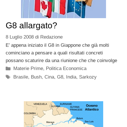
G8 allargato?
8 Luglio 2008
di
Redazione
E’ appena iniziato il G8 in Giappone che già molti
cominciano a pensare a quali risultati concreti
possano scaturire da una riunione che che coinvolge
Categorie
Materie Prime
,
Politica Economica
Tag
Brasile
,
Bush
,
Cina
,
G8
,
India
,
Sarkozy