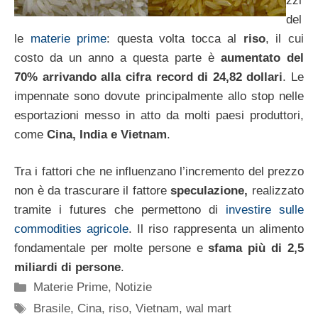
zzi
del
le
materie prime
: questa volta tocca al
riso
, il cui
costo da un anno a questa parte è
aumentato del
70% arrivando alla cifra record di 24,82 dollari
. Le
impennate sono dovute principalmente allo stop nelle
esportazioni messo in atto da molti paesi produttori,
come
Cina, India e Vietnam
.
Tra i fattori che ne influenzano l’incremento del prezzo
non è da trascurare il fattore
speculazione,
realizzato
tramite i futures che permettono di
investire sulle
commodities agricole
. Il riso rappresenta un alimento
fondamentale per molte persone e
sfama più di 2,5
miliardi di persone
.
Categorie
Materie Prime
,
Notizie
Tag
Brasile
,
Cina
,
riso
,
Vietnam
,
wal mart