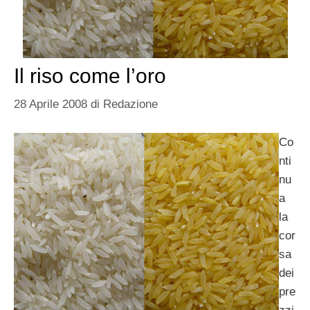
Il riso come l’oro
28 Aprile 2008
di
Redazione
Co
nti
nu
a
la
cor
sa
dei
pre