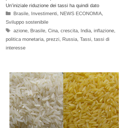
Un’iniziale riduzione dei tassi ha quindi dato
Categorie
Brasile
,
Investimenti
,
NEWS ECONOMIA
,
Sviluppo sostenibile
Tag
azione
,
Brasile
,
Cina
,
crescita
,
India
,
inflazione
,
politica monetaria
,
prezzi
,
Russia
,
Tassi
,
tassi di
interesse