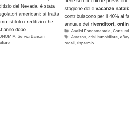
tiene sott’occhio le previsioni 
editizio del Nevada, è stata
stagione delle
vacanze natali
egolatori americani: si tratta
contribuiscono per il 40% al fa
imo istituto creditizio che
annuale dei
rivenditori, onli
st’anno dopo
Categorie
Analisi Fondamentale
,
Consum
ONOMIA
,
Servizi Bancari
Tag
Amazon
,
crisi immobiliare
,
eBa
iliare
regali
,
risparmio