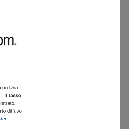
o in
Usa
%,
il tasso
istrato,
rto diffuso
ter