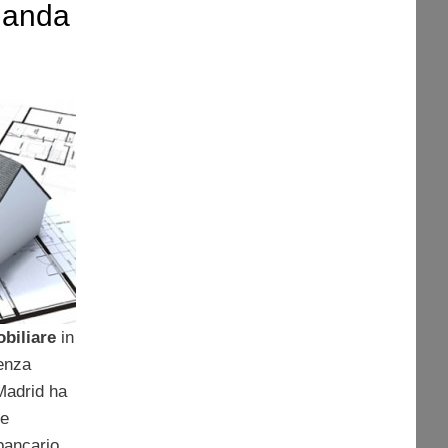
landa
obiliare
in
senza
 Madrid ha
te
 bancario