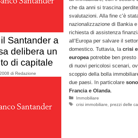
che da anni si trascina perdit
svalutazioni. Alla fine c’è stat
nazionalizzazione di Bankia e
richiesta di assistenza finanzi
il Santander a
all’Europa per salvare il setto
sa delibera un
domestico. Tuttavia, la
crisi
europea
potrebbe ben presto 
o di capitale
di nuovi pericolosi scenari, ov
2008
di
Redazione
scoppio della bolla immobiliar
due paesi. In particolare
sono
Francia e Olanda
.
Categorie
Immobiliare
Tag
crisi immobiliare
,
prezzi delle c