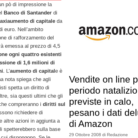
un pò di impressione la
el
Banco di Santander
di
axiaumento di capitale
da
di euro. Nell’ambito
one di rafforzamento del
rà emessa al prezzo di 4,5
one ogni quattro esistenti
ssione di 1,6 milioni di
ni
. L’
aumento di capital
e è
Vendite on line pe
na nota spiega che agli
isti spetta un diritto di
periodo natalizio
tre, sia questi ultimi che gli
previste in calo,
he compreranno i
diritti sul
pesano i dati de
ssono richiedere di
e altre azioni in aggiunta a
di Amazon
li spetterebbero sulla base
29 Ottobre 2008
di
Redazione
 cui dispongono. Se le