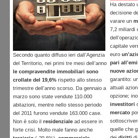
Ha destato 
decisione d
varare un
m
7,2 miliardi 
dell’operazi
capitale ver
euro
un’azi
Secondo quanto diffuso ieri dall’Agenzia
pari all’emi
del Territorio, nei primi tre mesi dell’anno
nuove azio
le compravendite immobiliari sono
garantito: u
crollate del 19,6%
rispetto allo stesso
attuali azion
trimestre dell’anno scorso. Da gennaio a
opzione; inol
marzo sono state vendute 110.000
investitori
c
abitazioni, mentre nello stesso periodo
mercato
po
del 2011 furono vendute 163.000 case.
sottoscriver
Non è solo il
residenziale
ad essere in
quelle che g
forte crisi. Molto male fanno anche
dei
diritti
di