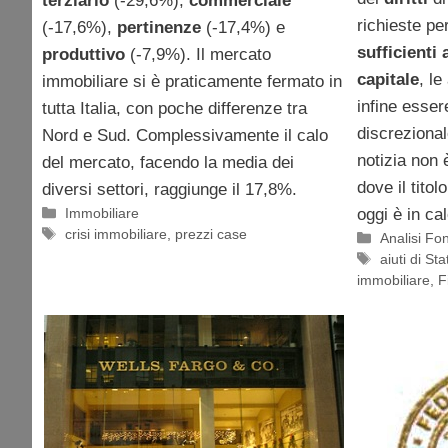
terziario
(-29,6%),
commerciale
richieste pe
(-17,6%),
pertinenze
(-17,4%) e
sufficienti
produttivo
(-7,9%). Il mercato
capitale
, le
immobiliare si è praticamente fermato in
infine esser
tutta Italia, con poche differenze tra
discrezional
Nord e Sud. Complessivamente il calo
notizia non 
del mercato, facendo la media dei
dove il titol
diversi settori, raggiunge il 17,8%.
Categorie
Immobiliare
oggi è in cal
Tag
crisi immobiliare
,
prezzi case
Categorie
Analisi F
Tag
aiuti di Sta
immobiliare
,
F