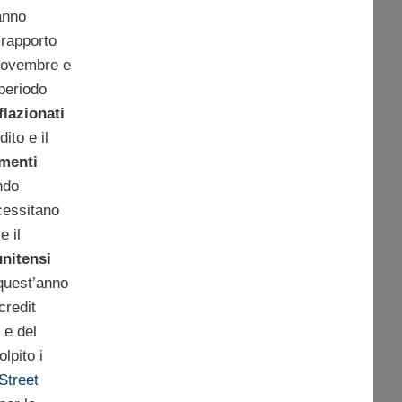
anno
 rapporto
novembre e
periodo
flazionati
dito e il
amenti
ndo
cessitano
e il
nitensi
quest’anno
credit
e del
lpito i
Street