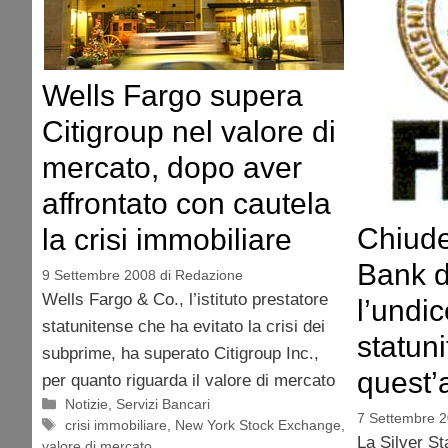
Wells Fargo supera
Citigroup nel valore di
mercato, dopo aver
affrontato con cautela
Chiude
la crisi immobiliare
Bank d
9 Settembre 2008
di
Redazione
Wells Fargo & Co., l’istituto prestatore
l’undi
statunitense che ha evitato la crisi dei
statuni
subprime, ha superato Citigroup Inc.,
quest’
per quanto riguarda il valore di mercato
Categorie
Notizie
,
Servizi Bancari
7 Settembre 
Tag
crisi immobiliare
,
New York Stock Exchange
,
La Silver S
valore di mercato