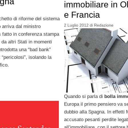
agna
immobiliare in O
e Francia
hetto di riforme del sistema
2 Luglio 2012
di
Redazione
 arriva dal ministro
 fatto in conferenza stampa
 da altri Stati in momenti
ntrodotta una “bad bank”
t “pericolosi”, isolando la
fico.
Quando si parla di
bolla imm
Europa il primo pensiero va 
dubbio alla Spagna. In effetti
accusato pesanti perdite lega
all’immobiliare, con il settore