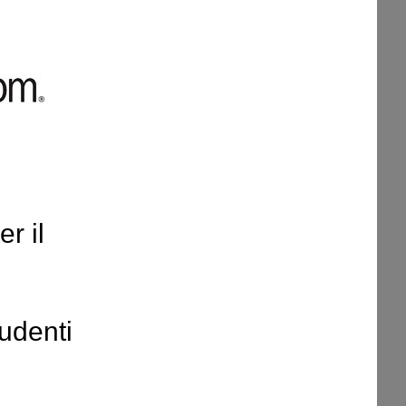
r il
ludenti