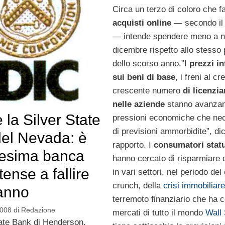
Circa un terzo di coloro che f
acquisti online
— secondo il
— intende spendere meno a 
dicembre rispetto allo stesso 
dello scorso anno.”I
prezzi in
sui beni di base
, i freni al cre
crescente numero
di licenzi
nelle aziende
stanno avanza
 la Silver State
pressioni economiche che ne
di previsioni ammorbidite”, dic
el Nevada: è
rapporto. I
consumatori statu
cesima banca
hanno cercato di risparmiare 
tense a fallire
in vari settori, nel periodo del 
crunch, della
crisi immobiliare
anno
terremoto finanziario che ha co
2008
di
Redazione
mercati di tutto il mondo
Wall 
tate Bank di Henderson,