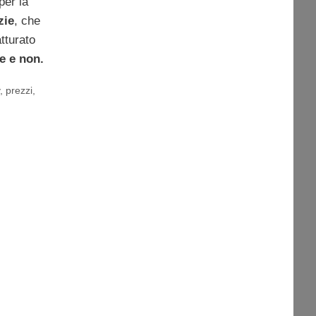
per la
zie
, che
tturato
ne e non.
i
y
,
prezzi
,