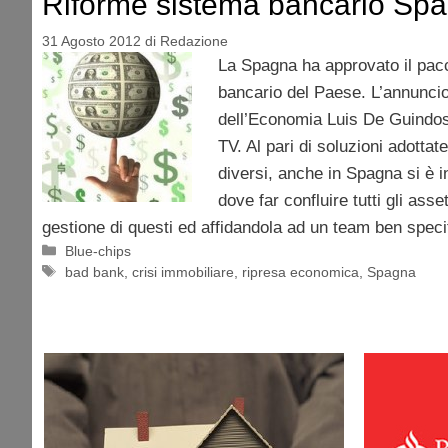
Riforme sistema bancario Sp
31 Agosto 2012
di
Redazione
La Spagna ha approvato il pacc
bancario del Paese. L’annuncio
dell’Economia Luis De Guindos
TV. Al pari di soluzioni adottate
diversi, anche in Spagna si è i
dove far confluire tutti gli asse
gestione di questi ed affidandola ad un team ben speci
Categorie
Blue-chips
Tag
bad bank
,
crisi immobiliare
,
ripresa economica
,
Spagna