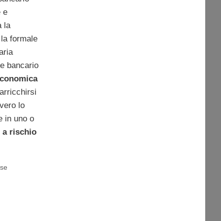
e e
a la
 la formale
aria
re bancario
 economica
arricchirsi
vero lo
e in uno o
 a rischio
ase