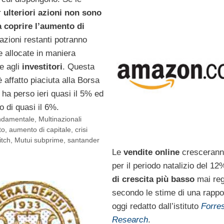
r
ulteriori azioni non sono
 a coprire l’aumento di
 azioni restanti potranno
e allocate in maniera
e agli
investitori
. Questa
è affatto piaciuta alla Borsa
o ha perso ieri quasi il 5% ed
o di quasi il 6%.
ondamentale
,
Multinazionali
to
,
aumento di capitale
,
crisi
itch
,
Mutui subprime
,
santander
Le
vendite online
crescerann
per il periodo natalizio del 12
di crescita più basso
mai reg
secondo le stime di una rappo
oggi redatto dall’istituto
Forres
Research
.