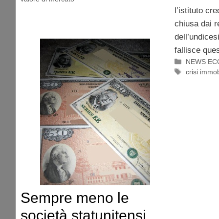
l’istituto cr
chiusa dai r
dell’undices
fallisce que
Categorie
NEWS EC
Tag
crisi immob
Sempre meno le
società statunitensi