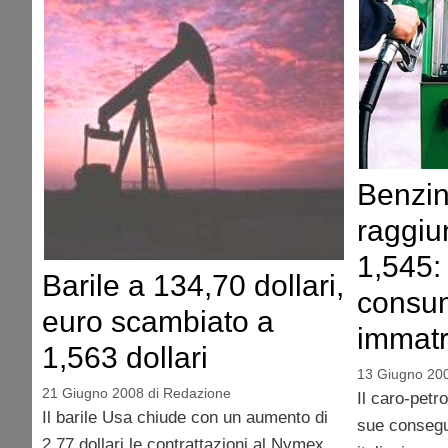
Benzin
raggiu
1,545:
Barile a 134,70 dollari,
consu
euro scambiato a
immatr
1,563 dollari
13 Giugno 20
21 Giugno 2008
di
Redazione
Il caro-petro
Il barile Usa chiude con un aumento di
sue consegu
2,77 dollari le contrattazioni al Nymex,