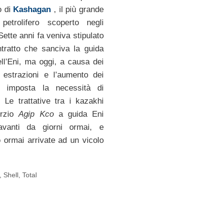
o di
Kashagan
, il più grande
petrolifero scoperto negli
 Sette anni fa veniva stipulato
ntratto che sanciva la guida
ell’Eni, ma oggi, a causa dei
le estrazioni e l’aumento dei
è imposta la necessità di
. Le trattative tra i kazakhi
orzio
Agip Kco
a guida Eni
vanti da giorni ormai, e
ormai arrivate ad un vicolo
,
Shell
,
Total