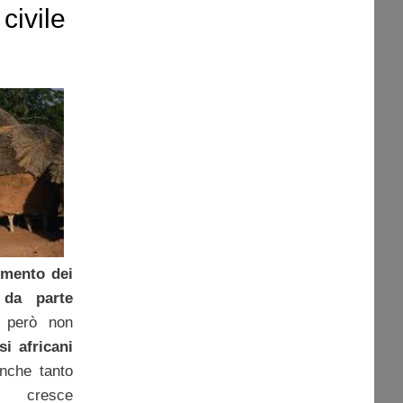
civile
umento dei
 da parte
 però non
i africani
anche tanto
 cresce