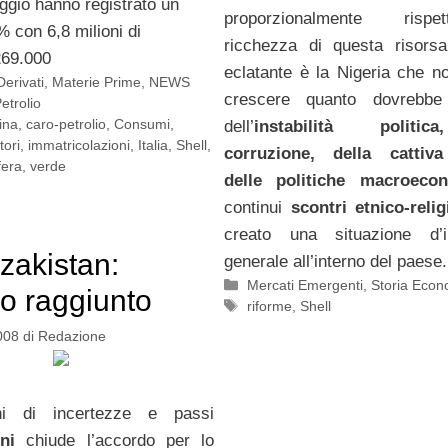
aggio hanno registrato un
proporzionalmente risp
% con 6,8 milioni di
ricchezza di questa risors
269.000
eclatante è la Nigeria che n
Derivati
,
Materie Prime
,
NEWS
crescere quanto dovrebb
etrolio
ina
,
caro-petrolio
,
Consumi
,
dell’
instabilità politic
tori
,
immatricolazioni
,
Italia
,
Shell
,
corruzione, della cattiv
fera
,
verde
delle politiche macroeco
continui
scontri etnico-relig
creato una situazione d’i
zakistan:
generale all’interno del paese.
Categorie
Mercati Emergenti
,
Storia Econ
o raggiunto
Tag
riforme
,
Shell
008
di
Redazione
ni di incertezze e passi
ni
chiude l’accordo per lo