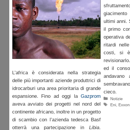
sfruttament
giacimento 
ultimi anni.
il primo co
operativa d
ritardi nel
costi, si 
revisionarlo
ed il cons
L’africa è considerata nella strategia
andavano a
delle più importanti aziende produttrici di
sembravano 
idrocarburi una area prioritaria di grande
cieco.
espansione. Fino ad oggi la
Gazprom
Categorie
Notizie
aveva avviato dei progetti nel nord del
Tag
Eni
,
Exxon
continente africano, inoltre in un progetto
di scambio con l’azienda tedesca Basf
otterrà una partecipazione in
Libia
.