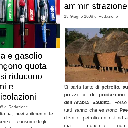
amministrazione 
28 Giugno 2008
di
Redazione
a e gasolio
ngono quota
 si riducono
mi e
Si parla tanto di
petrolio, a
icolazioni
prezzi e di produzione
dell’Arabia Saudita
. Forse
08
di
Redazione
tutti sanno che esistono
Paes
lio ha, inevitabilmente, le
dove di petrolio ce n’è ed 
enze: i consumi degli
ma l’economia non