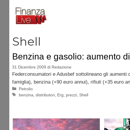
Vai
al
contenuto
Shell
Benzina e gasolio: aumento d
31 Dicembre 2009
di
Redazione
Federconsumatori e Adusbef sottolineano gli aumenti di
famiglia), benzina (+90 euro annui), rifiuti (+35 euro ann
Categorie
Petrolio
Tag
benzina
,
distributori
,
Erg
,
prezzi
,
Shell