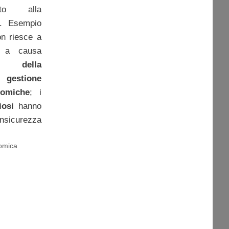
etto alla
a. Esempio
on riesce a
e a causa
a, della
a gestione
nomiche
; i
iosi
hanno
nsicurezza
omica