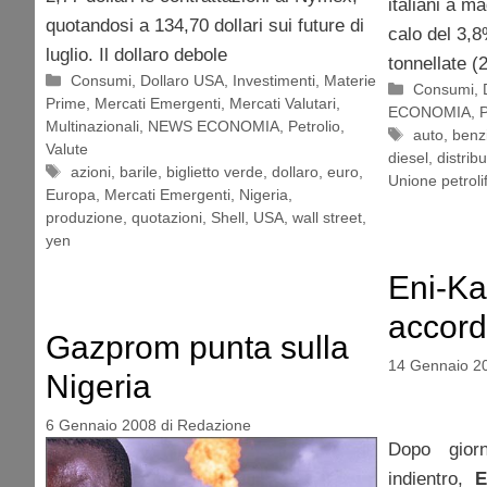
italiani a m
quotandosi a 134,70 dollari sui future di
calo del 3,8
luglio. Il dollaro debole
tonnellate (
Categorie
Consumi
,
Dollaro USA
,
Investimenti
,
Materie
Categorie
Consumi
,
Prime
,
Mercati Emergenti
,
Mercati Valutari
,
ECONOMIA
,
P
Multinazionali
,
NEWS ECONOMIA
,
Petrolio
,
Tag
auto
,
benz
Valute
diesel
,
distribu
Tag
azioni
,
barile
,
biglietto verde
,
dollaro
,
euro
,
Unione petroli
Europa
,
Mercati Emergenti
,
Nigeria
,
produzione
,
quotazioni
,
Shell
,
USA
,
wall street
,
yen
Eni-Ka
accord
Gazprom punta sulla
14 Gennaio 2
Nigeria
6 Gennaio 2008
di
Redazione
Dopo gior
indientro,
E