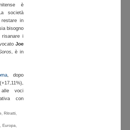
nitense è
La società
 restare in
sia bisogno
 risanare i
vvocato
Joe
Soros
, è in
oma
, dopo
 (+17,11%),
 alle voci
ttativa con
e
,
Ritratti
,
a
,
Europa
,