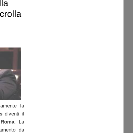
lla
 crolla
ivamente la
s
diventi il
 Roma
. La
samento da