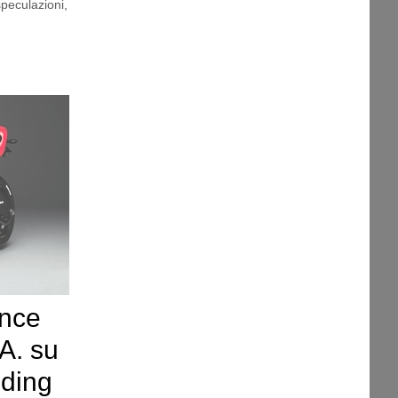
speculazioni
,
ance
A. su
lding