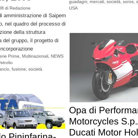
guadagni
,
mercati
,
società
,
soros
,
USA
08
di
Redazione
 di amministrazione di Saipem
o, nel quadro del processo di
zione della struttura
a del gruppo, il progetto di
 incorporazione
erie Prime
,
Multinazionali
,
NEWS
etrolio
lancio
,
fusione
,
società
Opa di Perform
Motorcycles S.p.
Ducati Motor Ho
o Pininfarina-