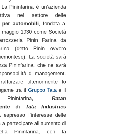
. La Pininfarina è un’azienda
attiva nel settore delle
e per automobili
, fondata a
2 maggio 1930 come Società
rrozzeria Pinin Farina da
arina (detto Pinin ovvero
piemontese). La società sarà
za Pininfarina, che ne avrà
sponsabilità di management,
 rafforzare ulteriormente lo
legame tra il
Gruppo Tata
e il
 Pininfarina,
Ratan
dente di
Tata Industries
espresso l’interesse delle
a a partecipare all’aumento di
ella Pininfarina, con la