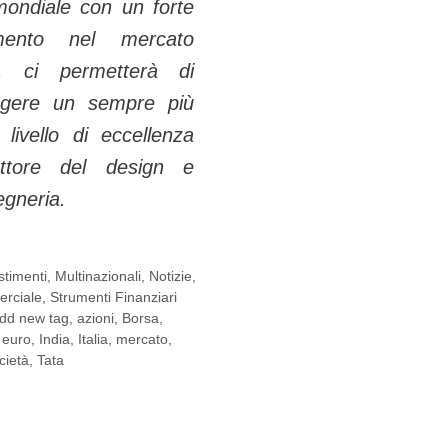
 mondiale con un forte
amento nel mercato
o, ci permetterà di
ngere un sempre più
 livello di eccellenza
ttore del design e
egneria.
stimenti
,
Multinazionali
,
Notizie
,
erciale
,
Strumenti Finanziari
dd new tag
,
azioni
,
Borsa
,
,
euro
,
India
,
Italia
,
mercato
,
cietà
,
Tata