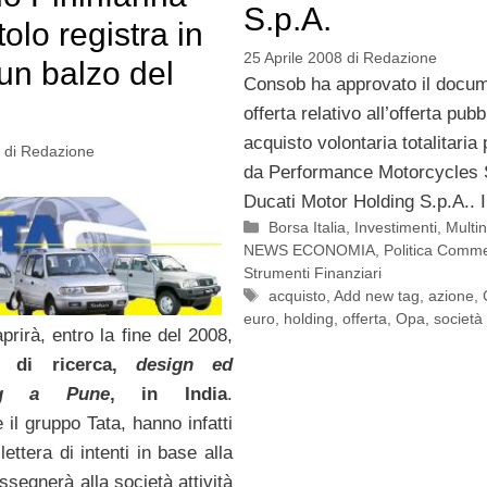
S.p.A.
itolo registra in
25 Aprile 2008
di
Redazione
un balzo del
Consob ha approvato il docum
offerta relativo all’offerta pubb
acquisto volontaria totalitari
di
Redazione
da Performance Motorcycles 
Ducati Motor Holding S.p.A.. I
Categorie
Borsa Italia
,
Investimenti
,
Multin
NEWS ECONOMIA
,
Politica Comme
Strumenti Finanziari
Tag
acquisto
,
Add new tag
,
azione
,
euro
,
holding
,
offerta
,
Opa
,
società
prirà, entro la fine del 2008,
o di ricerca,
design ed
ing a Pune
, in India
.
e il gruppo Tata, hanno infatti
lettera di intenti in base alla
ssegnerà alla società attività