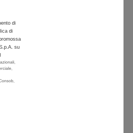
ento di
lica di
a promossa
S.p.A. su
l
azionali
,
rciale
,
Consob
,