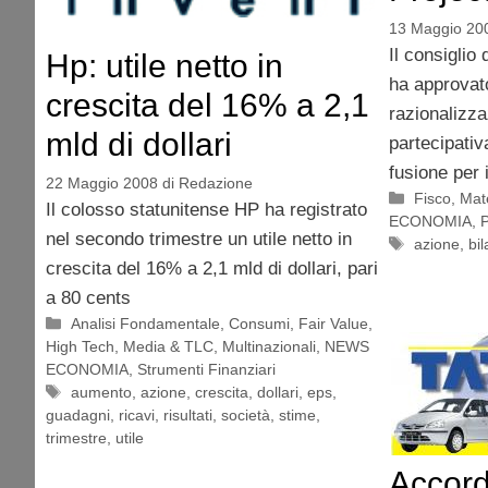
13 Maggio 20
Il consiglio
Hp: utile netto in
ha approvat
crescita del 16% a 2,1
razionalizza
mld di dollari
partecipativ
fusione per
22 Maggio 2008
di
Redazione
Categorie
Fisco
,
Mat
Il colosso statunitense HP ha registrato
ECONOMIA
,
P
nel secondo trimestre un utile netto in
Tag
azione
,
bi
crescita del 16% a 2,1 mld di dollari, pari
a 80 cents
Categorie
Analisi Fondamentale
,
Consumi
,
Fair Value
,
High Tech
,
Media & TLC
,
Multinazionali
,
NEWS
ECONOMIA
,
Strumenti Finanziari
Tag
aumento
,
azione
,
crescita
,
dollari
,
eps
,
guadagni
,
ricavi
,
risultati
,
società
,
stime
,
trimestre
,
utile
Accord