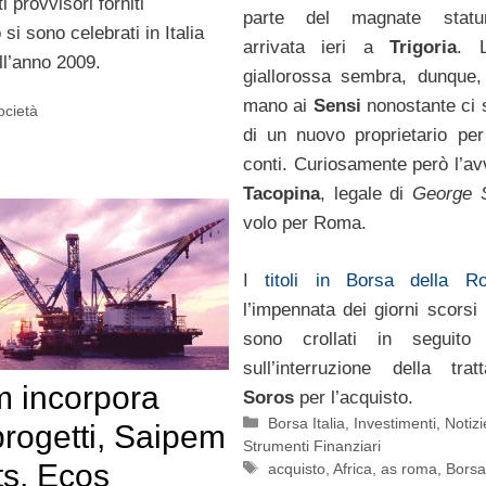
i provvisori forniti
parte del magnate statu
 si sono celebrati in Italia
arrivata ieri a
Trigoria
. 
ll’anno 2009.
giallorossa sembra, dunque,
mano ai
Sensi
nonostante ci 
ocietà
di un nuovo proprietario per
conti. Curiosamente però l’a
Tacopina
, legale di
George 
volo per Roma.
I
titoli in Borsa della R
l’impennata dei giorni scorsi
sono crollati in seguito
sull’interruzione della tra
 incorpora
Soros
per l’acquisto.
Categorie
Borsa Italia
,
Investimenti
,
Notizi
ogetti, Saipem
Strumenti Finanziari
ts, Ecos
Tag
acquisto
,
Africa
,
as roma
,
Bors