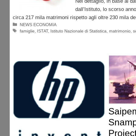
Nel dettaglio, in base ai dat
dall’Istituto, lo scorso anno
circa 217 mila matrimoni rispetto agli oltre 230 mila de
Categorie
NEWS ECONOMIA
Tag
famiglie
,
ISTAT
,
Istituto Nazionale di Statistica
,
matrimonio
,
s
Saipem
Snampr
Projec