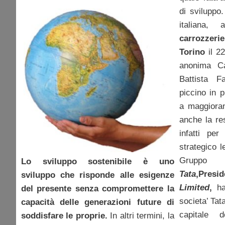
di sviluppo
italiana, 
carrozzeri
Torino
il 2
anonima Ca
Battista F
piccino in 
a maggioran
anche la re
infatti per
strategico 
Gruppo
Lo sviluppo sostenibile è uno
Tata
,Presi
sviluppo che risponde alle esigenze
Limited
,
ha 
del presente senza compromettere la
societa’ Tat
capacità delle generazioni future di
capitale d
soddisfare le proprie.
In altri termini, la