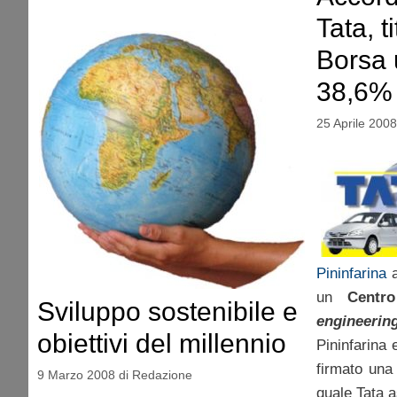
Tata, t
Borsa 
38,6%
25 Aprile 2008
Pininfarina
a
un
Centr
Sviluppo sostenibile e
engineer
obiettivi del millennio
Pininfarina 
firmato una 
9 Marzo 2008
di
Redazione
quale Tata a