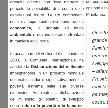
sottoscrizio
crescita odierna non deve mettere in
opzione asse
pericolo le possibilità di crescita delle
Pininfarina.
generazioni future. Le tre componenti
dello sviluppo sostenibile sono: quella
economica
, la
sociale
ed infine
Questo 
ambientale
e devono essere affrontate
grande 
in maniera equilibrata.
Pininf
In occasione del vertice del millennio nel
emerg
2000, la Comunità internazionale ha
svilupp
adottato la
Dichiarazione del millennio
– affer
impegnandosi in un progetto mondiale
Pres
destinato a ridurre significativamente la
povertà estrema nelle sue diverse
Pininfa
dimensioni. Associati alla dichiarazione
partne
del millennio, gli obiettivi di sviluppo
costrut
sono:
ridurre la povertà e la fame nel