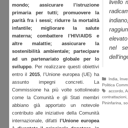
livello
mondo; assicurare l’istruzione
radic
primaria per tutti; promuovere la
indian
parità fra i sessi; ridurre la mortalità
infantile; migliorare la salute
raggiu
materna; combattere l’HIV/AIDS e
elevato
altre malattie; assicurare la
nel se
sostenibilità ambientale; partecipare
dell’ing
ad un partenariato globale per lo
sviluppo
. Per realizzare questi obiettivi
entro il
2015
, l’Unione europea (UE) ha
Categorie
India
,
Inve
assunto impegni concreti. La
Politica Comm
Commissione ha più volte sottolineato
Tag
accordo
,
A
contrattazioni
come la Comunità e gli Stati membri
Pininfarina
,
so
abbiano già apportato un notevole
contributo alle iniziative della Comunità
internazionale, difatti
l’Unione europea