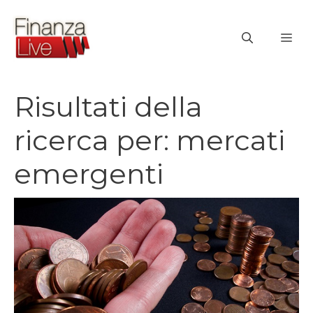
Vai
al
ME
contenuto
Risultati della
ricerca per:
mercati
emergenti