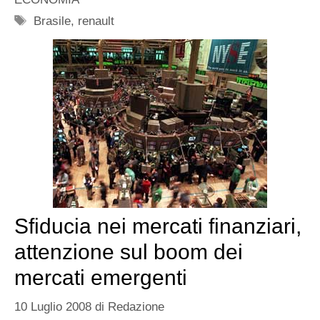
Tag
Brasile
,
renault
Sfiducia nei mercati finanziari,
attenzione sul boom dei
mercati emergenti
10 Luglio 2008
di
Redazione