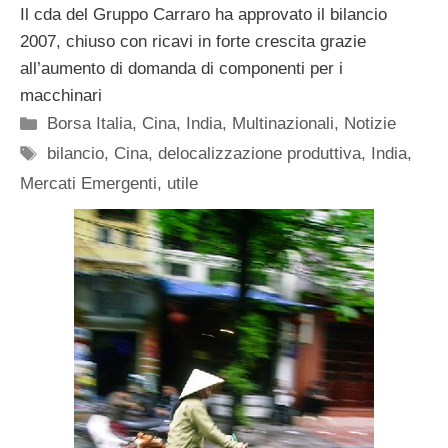
Il cda del Gruppo Carraro ha approvato il bilancio
2007, chiuso con ricavi in forte crescita grazie
all’aumento di domanda di componenti per i
macchinari
Categorie
Borsa Italia
,
Cina
,
India
,
Multinazionali
,
Notizie
Tag
bilancio
,
Cina
,
delocalizzazione produttiva
,
India
,
Mercati Emergenti
,
utile