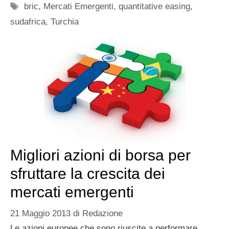
Tag
bric
,
Mercati Emergenti
,
quantitative easing
,
sudafrica
,
Turchia
Migliori azioni di borsa per
sfruttare la crescita dei
mercati emergenti
21 Maggio 2013
di
Redazione
Le azioni europee che sono riuscite a performare