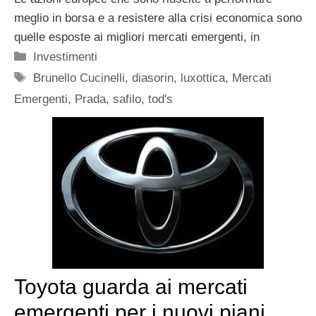
meglio in borsa e a resistere alla crisi economica sono
quelle esposte ai migliori mercati emergenti, in
Categorie
Investimenti
Tag
Brunello Cucinelli
,
diasorin
,
luxottica
,
Mercati
Emergenti
,
Prada
,
safilo
,
tod's
Toyota guarda ai mercati
emergenti per i nuovi piani