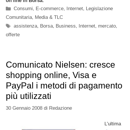
on line in Borsa.
Categorie
Consumi
,
E-commerce
,
Internet
,
Legislazione
Comunitaria
,
Media & TLC
Tag
assistenza
,
Borsa
,
Business
,
Internet
,
mercato
,
offerte
Comunicato Nielsen: cresce
shopping online, Visa e
PayPal i metodi di pagamento
più utilizzati
30 Gennaio 2008
di
Redazione
L’ultima