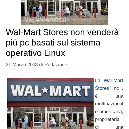
Wal-Mart Stores non venderà
più pc basati sul sistema
operativo Linux
21 Marzo 2008
di
Redazione
La
Wal-Mart
Stores Inc
,
è una
multinazional
e americana,
proprietaria
di una