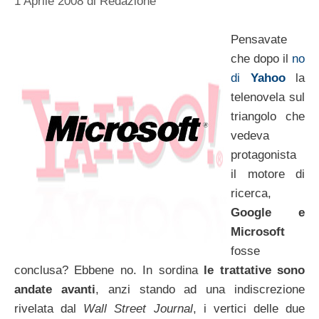
1 Aprile 2008
di
Redazione
Pensavate
che dopo il
no
di
Yahoo
la
telenovela sul
triangolo che
vedeva
protagonista
il motore di
ricerca,
Google e
Microsoft
fosse
conclusa? Ebbene no. In sordina
le trattative sono
andate avanti
, anzi stando ad una indiscrezione
rivelata dal
Wall Street Journal
, i vertici delle due