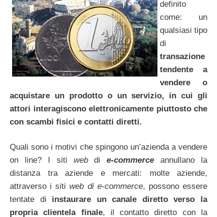
definito
come: un
qualsiasi tipo
di
transazione
tendente a
vendere o
acquistare un prodotto o un servizio, in cui gli
attori interagiscono elettronicamente piuttosto che
con scambi fisici e contatti diretti.
Quali sono i motivi che spingono un’azienda a vendere
on line? I siti
web
di
e-commerce
annullano la
distanza tra aziende e mercati: molte aziende,
attraverso i siti
web di e-commerce
, possono essere
tentate di
instaurare un canale diretto verso la
propria clientela finale
, il contatto diretto con la