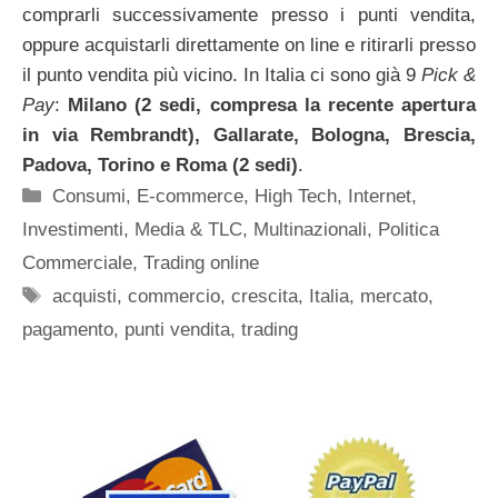
comprarli successivamente presso i punti vendita,
oppure acquistarli direttamente on line e ritirarli presso
il punto vendita più vicino. In Italia ci sono già 9
Pick &
Pay
:
Milano (2 sedi, compresa la recente apertura
in via Rembrandt), Gallarate, Bologna, Brescia,
Padova, Torino e Roma (2 sedi)
.
Categorie
Consumi
,
E-commerce
,
High Tech
,
Internet
,
Investimenti
,
Media & TLC
,
Multinazionali
,
Politica
Commerciale
,
Trading online
Tag
acquisti
,
commercio
,
crescita
,
Italia
,
mercato
,
pagamento
,
punti vendita
,
trading