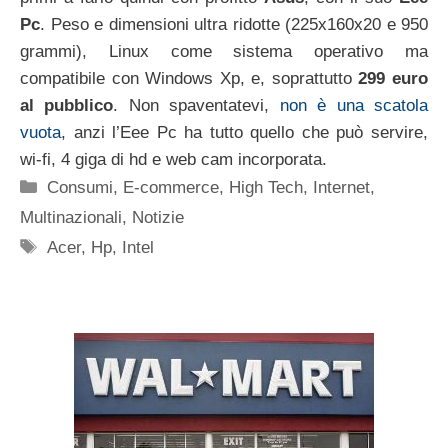
Pc
. Peso e dimensioni ultra ridotte (225x160x20 e 950
grammi), Linux come sistema operativo ma
compatibile con Windows Xp, e, soprattutto
299 euro
al pubblico
. Non spaventatevi,
non è una scatola
vuota
, anzi l’Eee Pc ha tutto quello che può servire,
wi-fi, 4 giga di hd e web cam incorporata.
Categorie
Consumi
,
E-commerce
,
High Tech
,
Internet
,
Multinazionali
,
Notizie
Tag
Acer
,
Hp
,
Intel