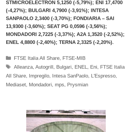
STMICROELECTRON 5,1250 (-5,79%); ENI 17,4700
(-4,27%); BULGARI 4,7900 (-3,91%); INTESA
SANPAOLO 2,3400 (-3,70%); FONDIARIA – SAI
13,9300 (-3,60%); SEAT PG 0,0596 (-3,56%);
MONDADORI 2,7225 (-3,37%); A2A 1,3520 (-2,52%);
ENEL 4,8800 (-2,40%); TERNA 2,3325 (-2,20%).
Categorie
FTSE Italia All Share
,
FTSE-MIB
Tag
Alleanza
,
Autogrill
,
Bulgari
,
ENEL
,
Eni
,
FTSE Italia
All Share
,
Impregilo
,
Intesa SanPaolo
,
L'Espresso
,
Mediaset
,
Mondadori
,
mps
,
Prysmian