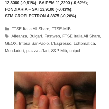
12,3000 (-0,81%); SAIPEM 11,2200 (-0,62%);
FONDIARIA – SAI 13,9100 (-0,43%);
STMICROELECTRON 4,8875 (-0,26%).
Categorie
FTSE Italia All Share
,
FTSE-MIB
Tag
Alleanza
,
Bulgari
,
Fastweb
,
FTSE Italia All Share
,
GEOX
,
Intesa SanPaolo
,
L'Espresso
,
Lottomatica
,
Mondadori
,
piazza affari
,
S&P Mib
,
unipol