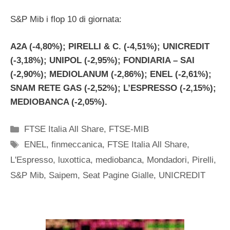
S&P Mib i flop 10 di giornata:
A2A (-4,80%); PIRELLI & C. (-4,51%); UNICREDIT
(-3,18%); UNIPOL (-2,95%); FONDIARIA – SAI
(-2,90%); MEDIOLANUM (-2,86%); ENEL (-2,61%);
SNAM RETE GAS (-2,52%); L’ESPRESSO (-2,15%);
MEDIOBANCA (-2,05%).
Categorie
FTSE Italia All Share
,
FTSE-MIB
Tag
ENEL
,
finmeccanica
,
FTSE Italia All Share
,
L'Espresso
,
luxottica
,
mediobanca
,
Mondadori
,
Pirelli
,
S&P Mib
,
Saipem
,
Seat Pagine Gialle
,
UNICREDIT