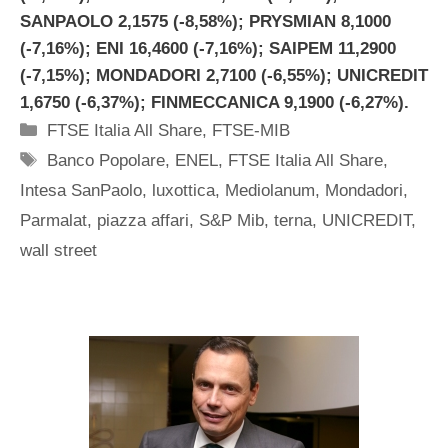
SANPAOLO 2,1575 (-8,58%); PRYSMIAN 8,1000
(-7,16%); ENI 16,4600 (-7,16%); SAIPEM 11,2900
(-7,15%); MONDADORI 2,7100 (-6,55%); UNICREDIT
1,6750 (-6,37%); FINMECCANICA 9,1900 (-6,27%).
Categorie
FTSE Italia All Share
,
FTSE-MIB
Tag
Banco Popolare
,
ENEL
,
FTSE Italia All Share
,
Intesa SanPaolo
,
luxottica
,
Mediolanum
,
Mondadori
,
Parmalat
,
piazza affari
,
S&P Mib
,
terna
,
UNICREDIT
,
wall street