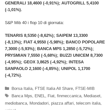
GENERALI 18,4600 (-0,91%); AUTOGRILL 5,4100
(-1,01%).
S&P Mib 40 i flop 10 di giornata:
TENARIS 8,5350 (-8,62%); SAIPEM 13,3300
(-8,13%); FIAT 4,9550 (-5,98%); BANCO POPOLARE
7,3000 (-5,93%); BANCA MPS 1,2850 (-5,72%);
PRYSMIAN 7,5550 (-5,68%); BUZZI UNICEM 8,7300
(-4,95%); GEOX 3,8625 (-4,92%); INTESA
SANPAOLO 2,1600 (-4,85%); UNIPOL 1,1700
(-4,72%).
Categorie
Borsa Italia
,
FTSE Italia All Share
,
FTSE-MIB
Tag
Banca Mps
,
ENEL
,
Fiat
,
finmeccanica
,
Mediaset
,
mediobanca
,
Mondadori
,
piazza affari
,
telecom italia
,