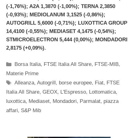
(-1,76%); A2A 1,3870 (-1,00%); TERNA 2,3850
(-0,93%); MEDIOLANUM 3,1525 (-0,86%);
AUTOGRILL 5,6000 (-0,71%); LUXOTTICA GROUP
14,4100 (-0,55%); MEDIASET 4,1475 (-0,54%);
STMICROELECTRON 5,444 (0,00%); MONDADORI
2,8175 (+0,09%).
Categorie
Borsa Italia
,
FTSE Italia All Share
,
FTSE-MIB
,
Materie Prime
Tag
Alleanza
,
Autogrill
,
borse europee
,
Fiat
,
FTSE
Italia All Share
,
GEOX
,
L'Espresso
,
Lottomatica
,
luxottica
,
Mediaset
,
Mondadori
,
Parmalat
,
piazza
affari
,
S&P Mib