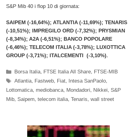
S&P Mib 40 i flop 10 di giornata:
SAIPEM (-16,64%); ATLANTIA (-11,69%); TENARIS
(-10,51%); IMPREGILO ORD (-7,32%); PRYSMIAN
(-8,34%); A2A (-6,51%); BANCO POPOLARE
(-6,46%); TELECOM ITALIA (-3,78%); LUXOTTICA
GROUP (-3,71%); ITALCEMENTI (-3,10%).
Categorie
Borsa Italia
,
FTSE Italia All Share
,
FTSE-MIB
Tag
Atlantia
,
Fastweb
,
Fiat
,
Intesa SanPaolo
,
Lottomatica
,
mediobanca
,
Mondadori
,
Nikkei
,
S&P
Mib
,
Saipem
,
telecom italia
,
Tenaris
,
wall street