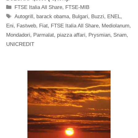
Categorie
FTSE Italia All Share
,
FTSE-MIB
Tag
Autogrill
,
barack obama
,
Bulgari
,
Buzzi
,
ENEL
,
Eni
,
Fastweb
,
Fiat
,
FTSE Italia All Share
,
Mediolanum
,
Mondadori
,
Parmalat
,
piazza affari
,
Prysmian
,
Snam
,
UNICREDIT