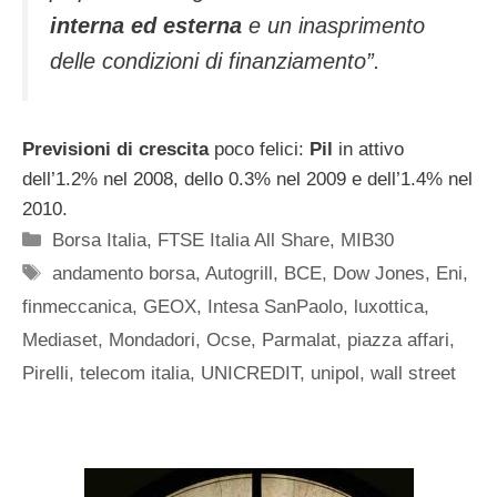
interna ed esterna
e un inasprimento
delle condizioni di finanziamento”.
Previsioni di crescita
poco felici:
Pil
in attivo
dell’1.2% nel 2008, dello 0.3% nel 2009 e dell’1.4% nel
2010.
Categorie
Borsa Italia
,
FTSE Italia All Share
,
MIB30
Tag
andamento borsa
,
Autogrill
,
BCE
,
Dow Jones
,
Eni
,
finmeccanica
,
GEOX
,
Intesa SanPaolo
,
luxottica
,
Mediaset
,
Mondadori
,
Ocse
,
Parmalat
,
piazza affari
,
Pirelli
,
telecom italia
,
UNICREDIT
,
unipol
,
wall street