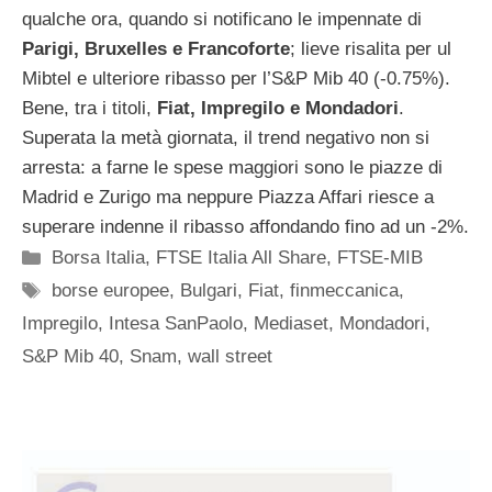
qualche ora, quando si notificano le impennate di
Parigi, Bruxelles e Francoforte
; lieve risalita per ul
Mibtel e ulteriore ribasso per l’S&P Mib 40 (-0.75%).
Bene, tra i titoli,
Fiat, Impregilo e Mondadori
.
Superata la metà giornata, il trend negativo non si
arresta: a farne le spese maggiori sono le piazze di
Madrid e Zurigo ma neppure Piazza Affari riesce a
superare indenne il ribasso affondando fino ad un -2%.
Categorie
Borsa Italia
,
FTSE Italia All Share
,
FTSE-MIB
Tag
borse europee
,
Bulgari
,
Fiat
,
finmeccanica
,
Impregilo
,
Intesa SanPaolo
,
Mediaset
,
Mondadori
,
S&P Mib 40
,
Snam
,
wall street