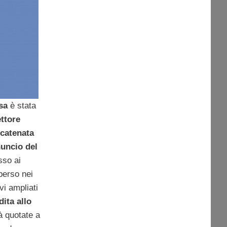
sa
è stata
ttore
scatenata
nuncio del
sso ai
perso nei
ivi ampliati
dita allo
à quotate a