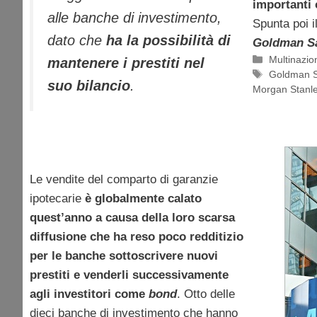
importanti 
alle banche di investimento,
Spunta poi i
dato che
ha la possibilità di
Goldman
S
Categorie
Multinazion
mantenere i prestiti nel
Tag
Goldman 
suo bilancio
.
Morgan Stanl
Le vendite del comparto di garanzie
ipotecarie
è globalmente calato
quest’anno a causa della loro scarsa
diffusione che ha reso poco redditizio
per le banche sottoscrivere nuovi
prestiti e venderli successivamente
agli investitori come
bond
. Otto delle
dieci banche di investimento che hanno