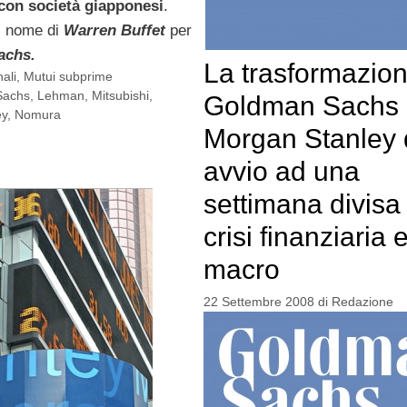
con società giapponesi
.
l nome di
Warren Buffet
per
achs.
La trasformazion
ali
,
Mutui subprime
Sachs
,
Lehman
,
Mitsubishi
,
Goldman Sachs 
ey
,
Nomura
Morgan Stanley
avvio ad una
settimana divisa 
crisi finanziaria e
macro
22 Settembre 2008
di
Redazione