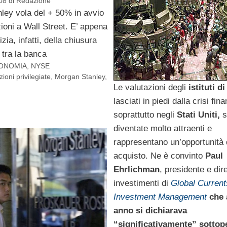
08
di
Redazione
ley vola del + 50% in avvio
zioni a Wall Street. E’ appena
izia, infatti, della chiusura
 tra la banca
ONOMIA
,
NYSE
zioni privilegiate
,
Morgan Stanley
,
Le valutazioni degli
istituti d
lasciati in piedi dalla crisi fina
soprattutto negli
Stati Uniti,
s
diventate molto attraenti e
rappresentano un’opportunità 
acquisto. Ne è convinto
Paul
Ehrlichman
, presidente e dir
investimenti di
Global Current
Investment Management
che a
anno si dichiarava
“significativamente” sottop