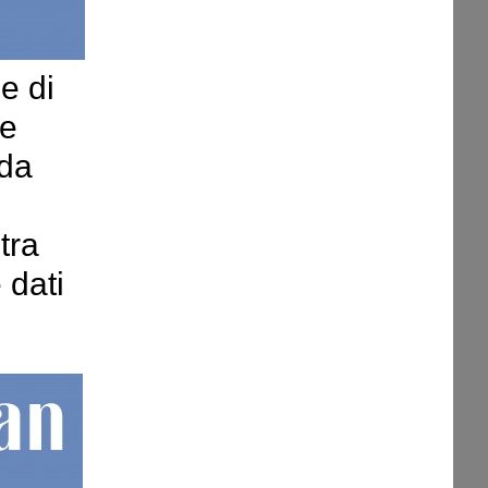
e di
e
 da
tra
 dati