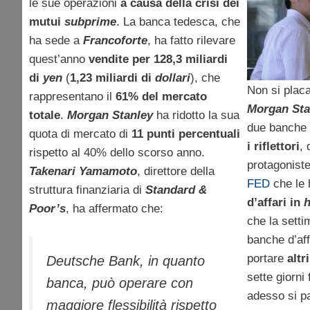
le sue operazioni
a causa della crisi dei
mutui
subprime
. La banca tedesca, che
ha sede a
Francoforte
, ha fatto rilevare
quest’anno
vendite per 128,3 miliardi
di
yen
(
1,23 miliardi di
dollari
), che
Non si placa 
rappresentano il
61% del mercato
Morgan Sta
totale
.
Morgan Stanley
ha ridotto la sua
due banche 
quota di mercato di
11 punti percentuali
i riflettori
,
rispetto al 40% dello scorso anno.
protagoniste
Takenari Yamamoto
, direttore della
FED
che le 
struttura finanziaria di
Standard &
d’affari
in
h
Poor’s
, ha affermato che:
che la setti
banche d’af
portare
altr
Deutsche Bank
, in quanto
sette giorni 
banca, può operare con
adesso si pa
maggiore flessibilità rispetto