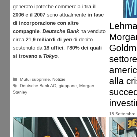
generato ipoteche commerciali
tra il
2006 e il 2007
sono attualmente
in fase
di incorporazione con altre
Lehman
compagnie
.
Deutsche Bank
ha venduto
Morgan
circa
21,9 miliardi di
yen
di debito
Goldma
sostenuto da
18 uffici
,
l’80% dei quali
si trovano a
Tokyo
.
settor
americ
alla cr
Categorie
Mutui subprime
,
Notizie
Tag
Deutsche Bank AG
,
giappone
,
Morgan
succe
Stanley
investi
18 Settembre