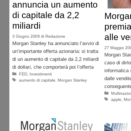
annuncia un aumento
di capitale da 2,2
Morgan
miliardi
premia
alle v
3 Giugno 2009
di
Redazione
Morgan Stanley ha annunciato l’avvio di
27 Maggio 20
un’importante offerta azionaria: si tratta
Morgan Stanl
di un aumento di capitale da 2,2 miliardi
caso di dirlo
di dollari, che comporterà poi l’offerta
informatica s
Categorie
FED
,
Investimenti
dalle vendit
Tag
aumento di capitale
,
Morgan Stanley
conseguente
Categorie
Multinazion
Tag
apple
,
Mor