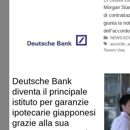
13 Ottobre 20
Morgan Stan
di contratta
giunta la not
dell’accordo
Categorie
NEWS EC
Tag
accordo
,
a
Tesoro Usa
Deutsche Bank
diventa il principale
istituto per garanzie
ipotecarie giapponesi
grazie alla sua