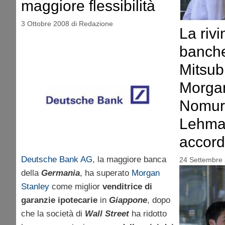
maggiore flessibilità
3 Ottobre 2008
di
Redazione
La rivi
banche
Mitsubi
Morgan
Nomura
Lehma
accord
Deutsche Bank AG
, la maggiore banca
24 Settembre
della
Germania
, ha superato
Morgan
Stanley
come miglior
venditrice di
garanzie ipotecarie
in
Giappone
, dopo
che la società di
Wall Street
ha ridotto