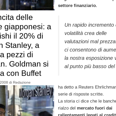
settore finanziario.
ncita delle
Un rapido incremento 
 giapponesi: a
volatilità crea delle
shi il 20% di
valutazioni mal prezza
 Stanley, a
ci consentono di aume
 pezzi di
la nostra esposizione 
n. Goldman si
al punto più basso del 
a con Buffet
 2008
di
Redazione
ha detto a Reuters Ehrlichman
serie di risposte scritte.
La storia ci dice che le banch
rialzo del
mercato fuori dai
rallentamenti legati al credi