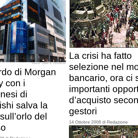
La crisi ha fatto
selezione nel m
rdo di Morgan
bancario, ora ci
y con i
importanti oppor
nesi di
d’acquisto secon
shi salva la
gestori
ull’orlo del
14 Ottobre 2008
di
Redazione
so