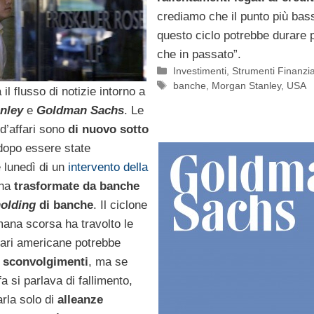
crediamo che il punto più bas
questo ciclo potrebbe durare 
che in passato”.
Categorie
Investimenti
,
Strumenti Finanzia
Tag
banche
,
Morgan Stanley
,
USA
il flusso di notizie intorno a
nley
e
Goldman Sachs
. Le
d’affari sono
di nuovo sotto
 dopo essere state
 lunedì di un
intervento della
ha
trasformate da banche
olding
di banche
. Il ciclone
mana scorsa ha travolto le
fari americane potrebbe
i sconvolgimenti
, ma se
fa si parlava di fallimento,
rla solo di
alleanze