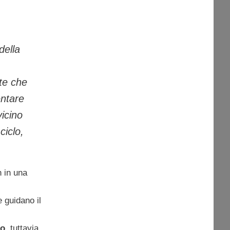
della
te che
ntare
vicino
ciclo,
 in una
e guidano il
to
, tuttavia