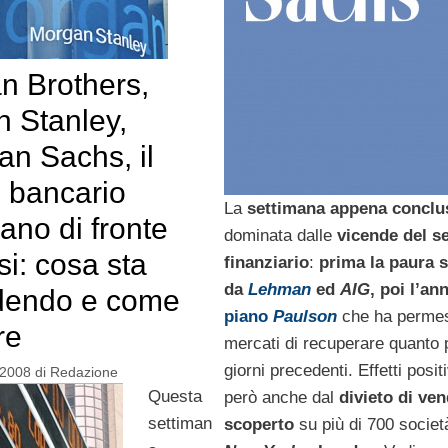
 Brothers,
 Stanley,
n Sachs, il
e bancario
La
settimana appena conclu
ano di fronte
dominata dalle
vicende del se
isi: cosa sta
finanziario
:
prima la paura 
da
Lehman
ed
AIG
, poi l’an
dendo e come
piano
Paulson
che ha perme
re
mercati di recuperare quanto 
giorni precedenti. Effetti posit
 2008
di
Redazione
Questa
però anche dal
divieto di ven
settiman
scoperto
su più di 700 societ