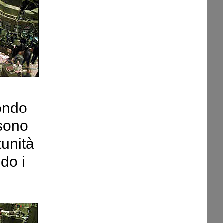
ondo
 sono
tunità
do i