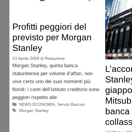
Profitti peggiori del
previsto per Morgan
Stanley
23 Aprile 2009
di
Redazione
Morgan Stanley, quinta banca
L’acco
statunitense per volume d’affari, non
Stanle
vive certo uno dei suoi momenti più
giappo
floridi: i conti dell’istituto creditizio sono
peggiori rispetto alle
Mitsubi
Categorie
NEWS ECONOMIA
,
Servizi Bancari
banca s
Tag
Morgan Stanley
collas