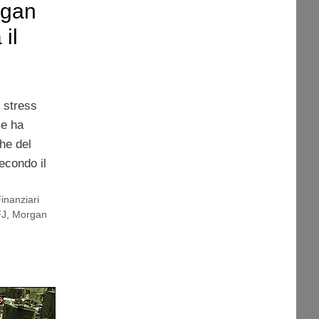
rgan
il
o stress
se ha
che del
econdo il
inanziari
FJ
,
Morgan