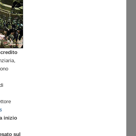
i credito
nziaria,
ono
di
ettore
s
 inizio
esato sul