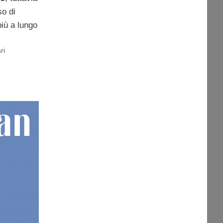
so di
più a lungo
ri