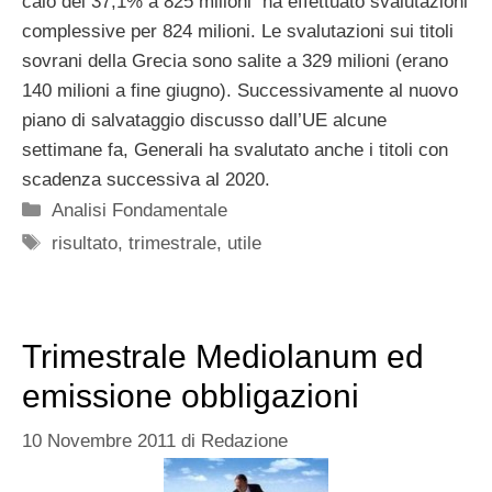
calo del 37,1% a 825 milioni ha effettuato svalutazioni
complessive per 824 milioni. Le svalutazioni sui titoli
sovrani della Grecia sono salite a 329 milioni (erano
140 milioni a fine giugno). Successivamente al nuovo
piano di salvataggio discusso dall’UE alcune
settimane fa, Generali ha svalutato anche i titoli con
scadenza successiva al 2020.
Categorie
Analisi Fondamentale
Tag
risultato
,
trimestrale
,
utile
Trimestrale Mediolanum ed
emissione obbligazioni
10 Novembre 2011
di
Redazione