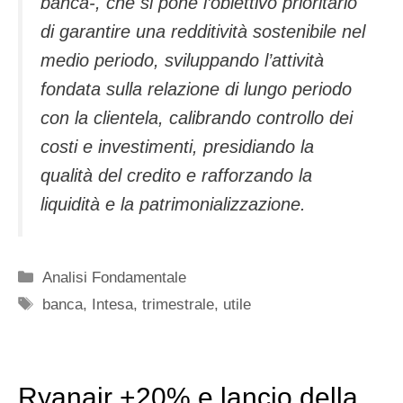
banca-, che si pone l’obiettivo prioritario
di garantire una redditività sostenibile nel
medio periodo, sviluppando l’attività
fondata sulla relazione di lungo periodo
con la clientela, calibrando controllo dei
costi e investimenti, presidiando la
qualità del credito e rafforzando la
liquidità e la patrimonializzazione.
Categorie
Analisi Fondamentale
Tag
banca
,
Intesa
,
trimestrale
,
utile
Ryanair +20% e lancio della