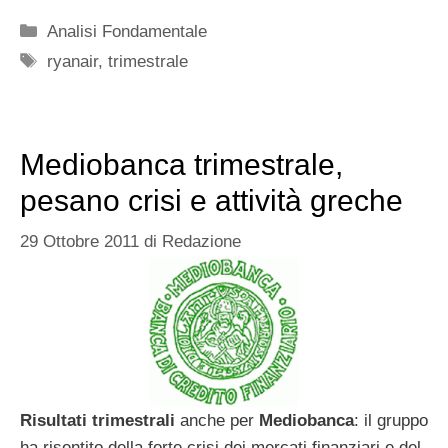
Categorie
Analisi Fondamentale
Tag
ryanair
,
trimestrale
Mediobanca trimestrale,
pesano crisi e attività greche
29 Ottobre 2011
di
Redazione
Risultati trimestrali
anche per
Mediobanca
: il gruppo
ha risentito della forte crisi dei mercati finanziari e del