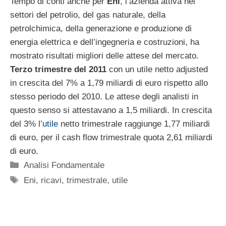
Tempo di conti anche per
Eni
, l’azienda attiva nei
settori del petrolio, del gas naturale, della
petrolchimica, della generazione e produzione di
energia elettrica e dell’ingegneria e costruzioni, ha
mostrato risultati migliori delle attese del mercato.
Terzo trimestre del 2011
con un utile netto adjusted
in crescita del 7% a 1,79 miliardi di euro rispetto allo
stesso periodo del 2010. Le attese degli analisti in
questo senso si attestavano a 1,5 miliardi. In crescita
del 3% l’
utile
netto trimestrale raggiunge 1,77 miliardi
di euro, per il cash flow trimestrale quota 2,61 miliardi
di euro.
Categorie
Analisi Fondamentale
Tag
Eni
,
ricavi
,
trimestrale
,
utile