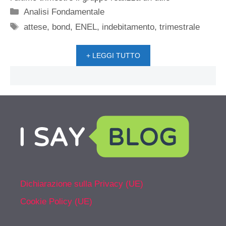
Categorie
Analisi Fondamentale
Tag
attese
,
bond
,
ENEL
,
indebitamento
,
trimestrale
+ LEGGI TUTTO
Dichiarazione sulla Privacy (UE)
Cookie Policy (UE)