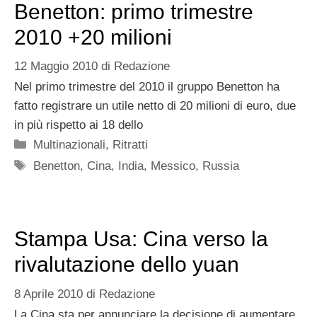
Benetton: primo trimestre
2010 +20 milioni
12 Maggio 2010
di
Redazione
Nel primo trimestre del 2010 il gruppo Benetton ha
fatto registrare un utile netto di 20 milioni di euro, due
in più rispetto ai 18 dello
Categorie
Multinazionali
,
Ritratti
Tag
Benetton
,
Cina
,
India
,
Messico
,
Russia
Stampa Usa: Cina verso la
rivalutazione dello yuan
8 Aprile 2010
di
Redazione
La Cina sta per annunciare la decisione di aumentare