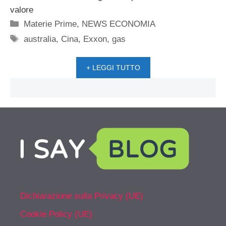
valore
Categorie
Materie Prime
,
NEWS ECONOMIA
Tag
australia
,
Cina
,
Exxon
,
gas
+ LEGGI TUTTO
Dichiarazione sulla Privacy (UE)
Cookie Policy (UE)