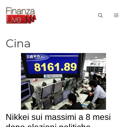
Vai
al
ME
contenuto
Cina
Nikkei sui massimi a 8 mesi