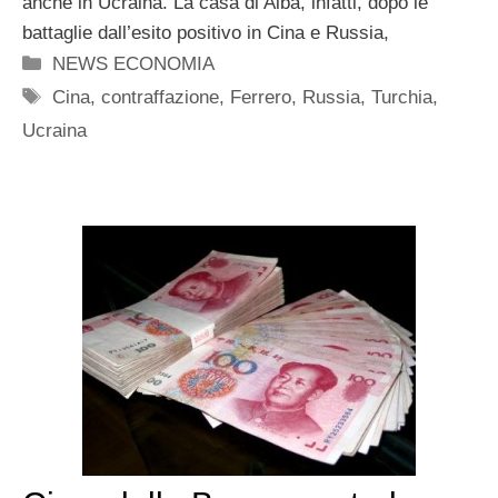
anche in Ucraina. La casa di Alba, infatti, dopo le
battaglie dall’esito positivo in Cina e Russia,
Categorie
NEWS ECONOMIA
Tag
Cina
,
contraffazione
,
Ferrero
,
Russia
,
Turchia
,
Ucraina