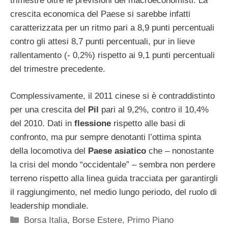
trimestre oltre le previsioni dei macroeconomisti. La
crescita economica del Paese si sarebbe infatti
caratterizzata per un ritmo pari a 8,9 punti percentuali
contro gli attesi 8,7 punti percentuali, pur in lieve
rallentamento (- 0,2%) rispetto ai 9,1 punti percentuali
del trimestre precedente.
Complessivamente, il 2011 cinese si è contraddistinto
per una crescita del
Pil
pari al 9,2%, contro il 10,4%
del 2010. Dati in
flessione
rispetto alle basi di
confronto, ma pur sempre denotanti l’ottima spinta
della locomotiva del
Paese asiatico
che – nonostante
la crisi del mondo “occidentale” – sembra non perdere
terreno rispetto alla linea guida tracciata per garantirgli
il raggiungimento, nel medio lungo periodo, del ruolo di
leadership mondiale.
Categorie
Borsa Italia
,
Borse Estere
,
Primo Piano