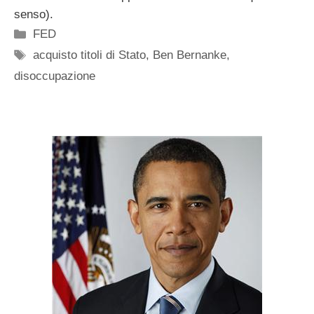
senso).
Categorie
FED
Tag
acquisto titoli di Stato
,
Ben Bernanke
,
disoccupazione