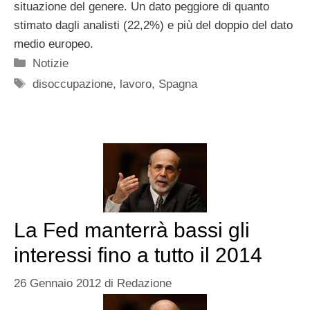
situazione del genere. Un dato peggiore di quanto
stimato dagli analisti (22,2%) e più del doppio del dato
medio europeo.
Categorie
Notizie
Tag
disoccupazione
,
lavoro
,
Spagna
La Fed manterrà bassi gli
interessi fino a tutto il 2014
26 Gennaio 2012
di
Redazione