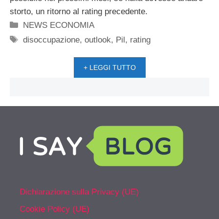
storto, un ritorno al rating precedente.
Categorie
NEWS ECONOMIA
Tag
disoccupazione
,
outlook
,
Pil
,
rating
+ LEGGI TUTTO
Dichiarazione sulla Privacy (UE)
Cookie Policy (UE)