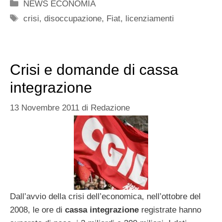
Categorie
NEWS ECONOMIA
Tag
crisi
,
disoccupazione
,
Fiat
,
licenziamenti
Crisi e domande di cassa
integrazione
13 Novembre 2011
di
Redazione
Dall’avvio della crisi dell’economica, nell’ottobre del
2008, le ore di
cassa integrazione
registrate hanno