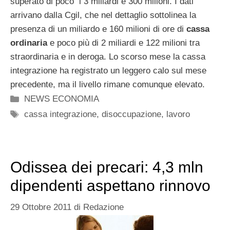
superato di poco i 3 miliardi e 300 milioni. I dati
arrivano dalla Cgil, che nel dettaglio sottolinea la
presenza di un miliardo e 160 milioni di ore di
cassa
ordinaria
e poco più di 2 miliardi e 122 milioni tra
straordinaria e in deroga. Lo scorso mese la cassa
integrazione ha registrato un leggero calo sul mese
precedente, ma il livello rimane comunque elevato.
Categorie
NEWS ECONOMIA
Tag
cassa integrazione
,
disoccupazione
,
lavoro
Odissea dei precari: 4,3 mln
dipendenti aspettano rinnovo
29 Ottobre 2011
di
Redazione