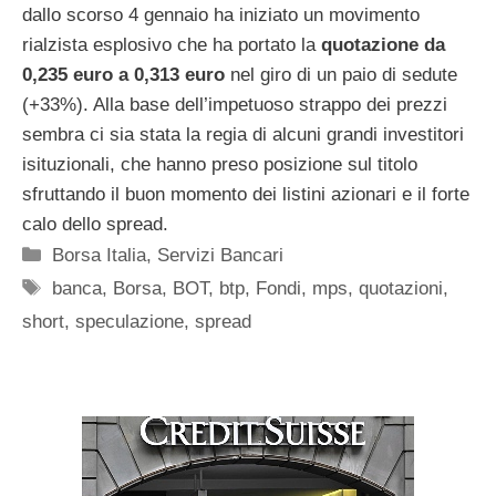
dallo scorso 4 gennaio ha iniziato un movimento
rialzista esplosivo che ha portato la
quotazione da
0,235 euro a 0,313 euro
nel giro di un paio di sedute
(+33%). Alla base dell’impetuoso strappo dei prezzi
sembra ci sia stata la regia di alcuni grandi investitori
isituzionali, che hanno preso posizione sul titolo
sfruttando il buon momento dei listini azionari e il forte
calo dello spread.
Categorie
Borsa Italia
,
Servizi Bancari
Tag
banca
,
Borsa
,
BOT
,
btp
,
Fondi
,
mps
,
quotazioni
,
short
,
speculazione
,
spread