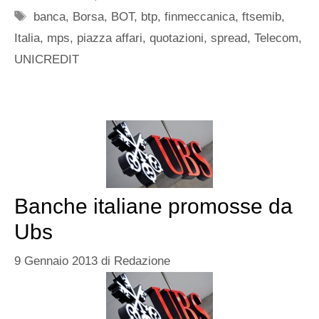
Tag
banca
,
Borsa
,
BOT
,
btp
,
finmeccanica
,
ftsemib
,
Italia
,
mps
,
piazza affari
,
quotazioni
,
spread
,
Telecom
,
UNICREDIT
Banche italiane promosse da
Ubs
9 Gennaio 2013
di
Redazione