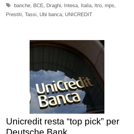
Tag
banche
,
BCE
,
Draghi
,
Intesa
,
Italia
,
ltro
,
mps
,
Prestiti
,
Tassi
,
Ubi banca
,
UNICREDIT
Unicredit resta “top pick” per
Deutsche Bank