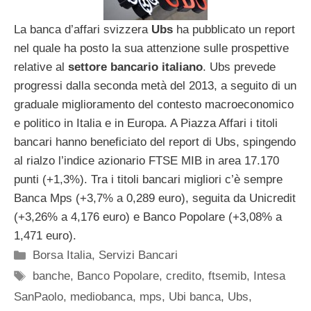
La banca d’affari svizzera
Ubs
ha pubblicato un report
nel quale ha posto la sua attenzione sulle prospettive
relative al
settore bancario italiano
. Ubs prevede
progressi dalla seconda metà del 2013, a seguito di un
graduale miglioramento del contesto macroeconomico
e politico in Italia e in Europa. A Piazza Affari i titoli
bancari hanno beneficiato del report di Ubs, spingendo
al rialzo l’indice azionario FTSE MIB in area 17.170
punti (+1,3%). Tra i titoli bancari migliori c’è sempre
Banca Mps (+3,7% a 0,289 euro), seguita da Unicredit
(+3,26% a 4,176 euro) e Banco Popolare (+3,08% a
1,471 euro).
Categorie
Borsa Italia
,
Servizi Bancari
Tag
banche
,
Banco Popolare
,
credito
,
ftsemib
,
Intesa
SanPaolo
,
mediobanca
,
mps
,
Ubi banca
,
Ubs
,