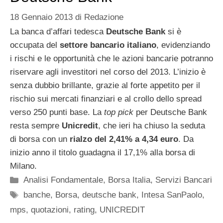
18 Gennaio 2013
di
Redazione
La banca d’affari tedesca
Deutsche Bank
si è
occupata del
settore bancario italiano
, evidenziando
i rischi e le opportunità che le azioni bancarie potranno
riservare agli investitori nel corso del 2013. L’inizio è
senza dubbio brillante, grazie al forte appetito per il
rischio sui mercati finanziari e al crollo dello spread
verso 250 punti base. La
top pick
per Deutsche Bank
resta sempre
Unicredit
, che ieri ha chiuso la seduta
di borsa con un
rialzo del 2,41% a 4,34 euro
. Da
inizio anno il titolo guadagna il 17,1% alla borsa di
Milano.
Categorie
Analisi Fondamentale
,
Borsa Italia
,
Servizi Bancari
Tag
banche
,
Borsa
,
deutsche bank
,
Intesa SanPaolo
,
mps
,
quotazioni
,
rating
,
UNICREDIT