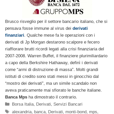
Brusco risveglio per il settore bancario italiano, che si
pensava fosse immune al virus dei
derivati
finanziari
. Qualche mese fa le operazioni con i
derivati di Jp Morgan destarono scalpore e fecero
riaffiorare brutti ricordi legati alla crisi finanziaria del
2007-2008. Warren Buffet, il finanziere plurimiliardario
a capo della Berkshire Hathaway, definì i derivati
come “armi di distruzione di massa”. Molti grandi
istituti di credito sono stati messi in ginocchio dal
“mostro dei derivati”, ma un simile scandalo non
aveva praticamente mai sfiorato le banche italiane.
Banca Mps
ha dimostrato il contrario.
Categorie
Borsa Italia
,
Derivati
,
Servizi Bancari
Tag
alexandria
,
banca
,
Derivati
,
monti-bond
,
mps
,