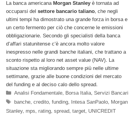
La banca americana
Morgan Stanley
è tornata ad
occuparsi del
settore bancario taliano
, che negli
ultimi tempi ha dimostrato una grande forza in borsa e
un certo fermento per ciò che concerne le emissioni
obbligazionarie. Secondo gli specialisti della banca
d’affari statunitense c’è ancora molto valore
inespresso nelle grandi banche italiani, che trattano a
sconto rispetto al loro net asset value (NAV). La
situazione sta migliorando sempre più nelle ultime
settimane, grazie alle buone condizioni del mercato
del funding e al deciso calo dello spread.
Categorie
Analisi Fondamentale
,
Borsa Italia
,
Servizi Bancari
Tag
banche
,
credito
,
funding
,
Intesa SanPaolo
,
Morgan
Stanley
,
mps
,
rating
,
spread
,
target
,
UNICREDIT