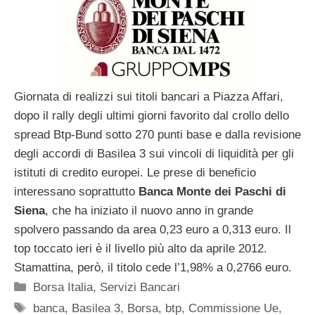
Giornata di realizzi sui titoli bancari a Piazza Affari,
dopo il rally degli ultimi giorni favorito dal crollo dello
spread Btp-Bund sotto 270 punti base e dalla revisione
degli accordi di Basilea 3 sui vincoli di liquidità per gli
istituti di credito europei. Le prese di beneficio
interessano soprattutto
Banca Monte dei Paschi di
Siena
, che ha iniziato il nuovo anno in grande
spolvero passando da area 0,23 euro a 0,313 euro. Il
top toccato ieri è il livello più alto da aprile 2012.
Stamattina, però, il titolo cede l’1,98% a 0,2766 euro.
Categorie
Borsa Italia
,
Servizi Bancari
Tag
banca
,
Basilea 3
,
Borsa
,
btp
,
Commissione Ue
,