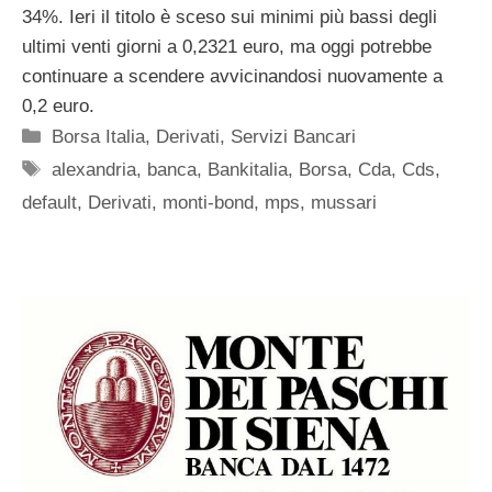
34%. Ieri il titolo è sceso sui minimi più bassi degli
ultimi venti giorni a 0,2321 euro, ma oggi potrebbe
continuare a scendere avvicinandosi nuovamente a
0,2 euro.
Categorie
Borsa Italia
,
Derivati
,
Servizi Bancari
Tag
alexandria
,
banca
,
Bankitalia
,
Borsa
,
Cda
,
Cds
,
default
,
Derivati
,
monti-bond
,
mps
,
mussari