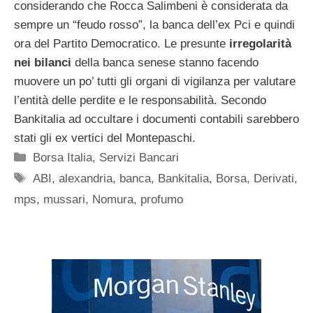
considerando che Rocca Salimbeni è considerata da
sempre un “feudo rosso”, la banca dell’ex Pci e quindi
ora del Partito Democratico. Le presunte
irregolarità
nei bilanci
della banca senese stanno facendo
muovere un po’ tutti gli organi di vigilanza per valutare
l’entità delle perdite e le responsabilità. Secondo
Bankitalia ad occultare i documenti contabili sarebbero
stati gli ex vertici del Montepaschi.
Categorie
Borsa Italia
,
Servizi Bancari
Tag
ABI
,
alexandria
,
banca
,
Bankitalia
,
Borsa
,
Derivati
,
mps
,
mussari
,
Nomura
,
profumo