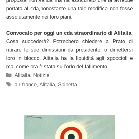
proposta non valida ma ha assicurato che la avrebbe
portata al cda,nonostante una tale modifica non fosse
assolutamente nei loro piani.
Convocato per oggi un cda straordinario di Alitalia
.
Cosa succederà? Potrebbero chiedere a Prato di
ritirare le sue dimissioni da presidente, o dimettersi
loro in blocco. Alitalia ha la liquidità agli sgoccioli e
mai come ora è stata sull’orlo del fallimento.
Categorie
Alitalia
,
Notizie
Tag
air france
,
Alitalia
,
Spinetta