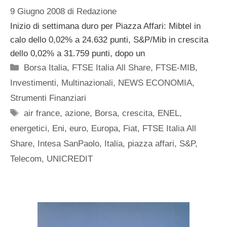
9 Giugno 2008
di
Redazione
Inizio di settimana duro per Piazza Affari: Mibtel in
calo dello 0,02% a 24.632 punti, S&P/Mib in crescita
dello 0,02% a 31.759 punti, dopo un
Categorie
Borsa Italia
,
FTSE Italia All Share
,
FTSE-MIB
,
Investimenti
,
Multinazionali
,
NEWS ECONOMIA
,
Strumenti Finanziari
Tag
air france
,
azione
,
Borsa
,
crescita
,
ENEL
,
energetici
,
Eni
,
euro
,
Europa
,
Fiat
,
FTSE Italia All
Share
,
Intesa SanPaolo
,
Italia
,
piazza affari
,
S&P
,
Telecom
,
UNICREDIT