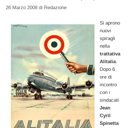
26 Marzo 2008
di
Redazione
Si aprono
nuovi
spiragli
nella
trattativa
Alitalia
.
Dopo 6
ore di
incontro
con i
sindacati
Jean
Cyril
Spinetta