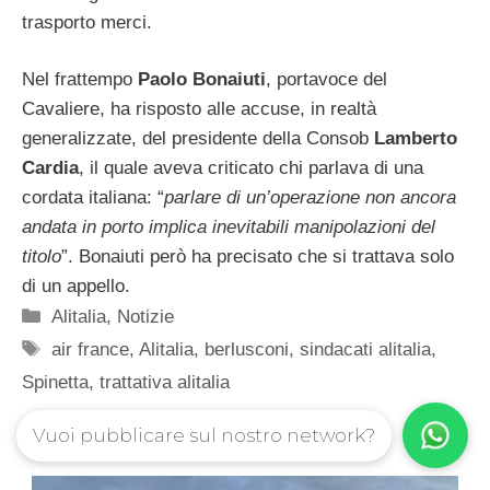
trasporto merci.
Nel frattempo
Paolo Bonaiuti
, portavoce del
Cavaliere, ha risposto alle accuse, in realtà
generalizzate, del presidente della Consob
Lamberto
Cardia
, il quale aveva criticato chi parlava di una
cordata italiana: “
parlare di un’operazione non ancora
andata in porto implica inevitabili manipolazioni del
titolo
”. Bonaiuti però ha precisato che si trattava solo
di un appello.
Categorie
Alitalia
,
Notizie
Tag
air france
,
Alitalia
,
berlusconi
,
sindacati alitalia
,
Spinetta
,
trattativa alitalia
Vuoi pubblicare sul nostro network?