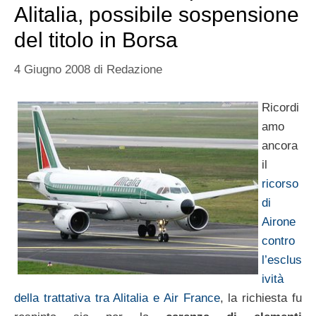
Alitalia, possibile sospensione
del titolo in Borsa
4 Giugno 2008
di
Redazione
Ricordi
amo
ancora
il
ricorso
di
Airone
contro
l’esclus
ività
della trattativa tra Alitalia e Air France
, la richiesta fu