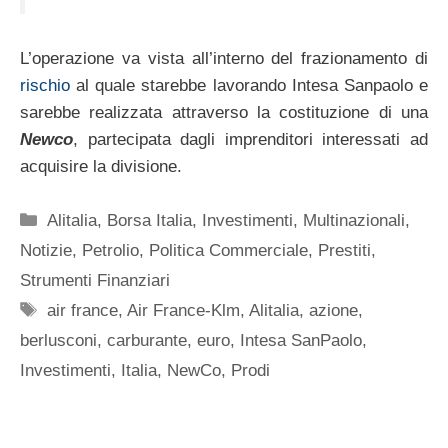
L’operazione va vista all’interno del frazionamento di
rischio
al quale starebbe lavorando Intesa Sanpaolo e
sarebbe realizzata attraverso la costituzione di una
Newco
, partecipata dagli imprenditori interessati ad
acquisire la divisione.
Categorie
Alitalia
,
Borsa Italia
,
Investimenti
,
Multinazionali
,
Notizie
,
Petrolio
,
Politica Commerciale
,
Prestiti
,
Strumenti Finanziari
Tag
air france
,
Air France-Klm
,
Alitalia
,
azione
,
berlusconi
,
carburante
,
euro
,
Intesa SanPaolo
,
Investimenti
,
Italia
,
NewCo
,
Prodi