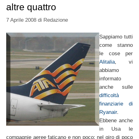
altre quattro
7 Aprile 2008
di
Redazione
Sappiamo tutti
come stanno
le cose per
Alitalia
, vi
abbiamo
informato
anche sulle
difficoltà
finanziarie di
Ryanair
.
Ebbene anche
in Usa le
compagnie aeree faticano e non poco: nel giro di poco