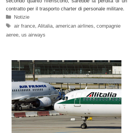
secondo quanto riferiscono, sarebbe la perdita di un
contratto per il trasporto charter di personale militare.
Categorie
Notizie
Tag
air france
,
Alitalia
,
american airlines
,
compagnie
aeree
,
us airways