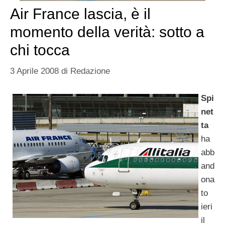
Air France lascia, è il
momento della verità: sotto a
chi tocca
3 Aprile 2008
di
Redazione
Spi
net
ta
ha
abb
and
ona
to
ieri
il