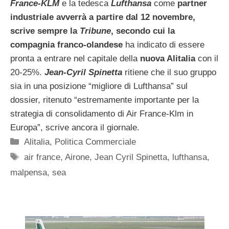
France-KLM
e la tedesca
Lufthansa
come
partner
industriale avverrà a partire dal 12 novembre,
scrive sempre la
Tribune
, secondo cui la
compagnia franco-olandese
ha indicato di essere
pronta a entrare nel capitale della
nuova Alitalia
con il
20-25%.
Jean-Cyril Spinetta
ritiene che il suo gruppo
sia in una posizione “migliore di Lufthansa” sul
dossier, ritenuto “estremamente importante per la
strategia di consolidamento di Air France-Klm in
Europa”, scrive ancora il giornale.
Categorie
Alitalia
,
Politica Commerciale
Tag
air france
,
Airone
,
Jean Cyril Spinetta
,
lufthansa
,
malpensa
,
sea