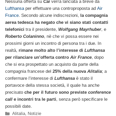
Nessuna offerta su
Cai
verrà lanciata a breve da
Lufthansa
per effettuare una controproposta ad
Air
France
. Secondo alcune indiscrezioni,
la compagnia
aerea tedesca ha negato che vi siano stati contatti
telefonici
tra il presidente,
Wolfgang Mayrhuber
, e
Roberto Colaninno
, nè che vi possa essere nei
prossimi giorni un incontro di persona tra i due. In
realtà,
rimane molto alto l’interesse di
Lufthansa
per rilanciare un’offerta contro
Air France
, dopo
che si era prospettato un acquisto da parte della
compagnia francese del
25% della nuova
Alitalia
; a
confermare l’interesse di
Lufthansa
è stato il
portavoce della stessa società, il quale ha anche
precisato
che per il futuro sono previste
conference
call
e incontri tra le parti
, senza però specificare le
possibili date.
Categorie
Alitalia
,
Notizie