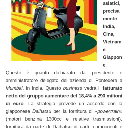
asiatici,
precisa
mente
India,
Cina,
Vietnam
e
Giappon
e
.
Questo è quanto dichiarato dal presidente e
amministratore delegato dell’azienda di Pontedera a
Mumbai
, in India. Questo
business
vedrà il
fatturato
netto del gruppo aumentare del 18,4% a 290 milioni
di euro
. La strategia prevede un accordo con la
giapponese
Daihatsu
per la fornitura di «
powertrain
»
(motori benzina 1300cc e relative trasmissioni),
fornitura da parte di Daihatsu di parti, componenti e