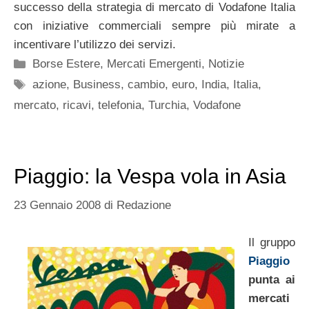
successo della strategia di mercato di Vodafone Italia
con iniziative commerciali sempre più mirate a
incentivare l’utilizzo dei servizi.
Categorie
Borse Estere
,
Mercati Emergenti
,
Notizie
Tag
azione
,
Business
,
cambio
,
euro
,
India
,
Italia
,
mercato
,
ricavi
,
telefonia
,
Turchia
,
Vodafone
Piaggio: la Vespa vola in Asia
23 Gennaio 2008
di
Redazione
Il gruppo
Piaggio
punta ai
mercati