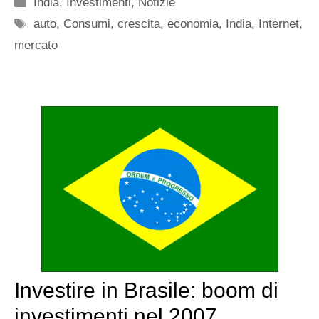
Categorie
India
,
Investimenti
,
Notizie
Tag
auto
,
Consumi
,
crescita
,
economia
,
India
,
Internet
,
mercato
Investire in Brasile: boom di
investimenti nel 2007