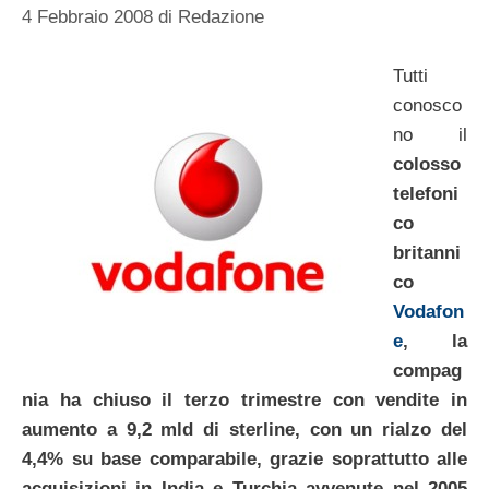
4 Febbraio 2008
di
Redazione
Tutti
conosco
no il
colosso
telefoni
co
britanni
co
Vodafon
e
, la
compag
nia ha chiuso il terzo trimestre con vendite in
aumento a 9,2 mld di sterline, con un rialzo del
4,4% su base comparabile, grazie soprattutto alle
acquisizioni in India e Turchia avvenute nel 2005