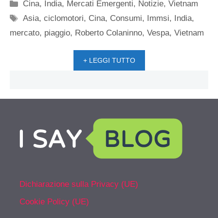
Categorie
Cina
,
India
,
Mercati Emergenti
,
Notizie
,
Vietnam
Tag
Asia
,
ciclomotori
,
Cina
,
Consumi
,
Immsi
,
India
,
mercato
,
piaggio
,
Roberto Colaninno
,
Vespa
,
Vietnam
+ LEGGI TUTTO
Dichiarazione sulla Privacy (UE)
Cookie Policy (UE)