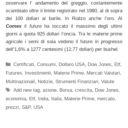
osservare l’ andamento del greggio, costantemente
scambiato oltre il limite registrato nel 1980, al di sopra
dei 100 dollari al barile. In Rialzo anche l’oro. Al
Comex
il
future
ha toccato il massimo degli ultimi
giorni a quota 925 dollari l’oncia. Tra le materie prime
agricole i semi di soia vedono il future in progresso
dell’1,6% a 1277 centesimi (12,77 dollari) per bushel.
Categorie
Certificati
,
Consumi
,
Dollaro USA
,
Dow Jones
,
Etf
,
Futures
,
Investimenti
,
Materie Prime
,
Mercati Valutari
,
Multinazionali
,
Notizie
,
Strumenti Finanziari
,
Valute
Tag
Add new tag
,
azione
,
Borsa
,
crescita
,
Dow Jones
,
economia
,
Etf
,
India
,
Italia
,
Materie Prime
,
mercato
,
prezzi
,
S&P
,
USA