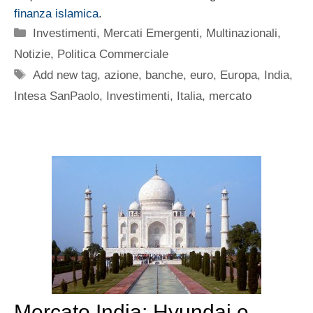
finanza islamica
.
Categorie
Investimenti
,
Mercati Emergenti
,
Multinazionali
,
Notizie
,
Politica Commerciale
Tag
Add new tag
,
azione
,
banche
,
euro
,
Europa
,
India
,
Intesa SanPaolo
,
Investimenti
,
Italia
,
mercato
Mercato India: Hyundai e