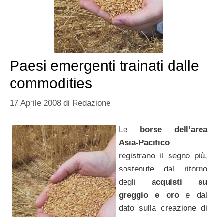
Paesi emergenti trainati dalle
commodities
17 Aprile 2008
di
Redazione
Le
borse dell’area
Asia-Pacifico
registrano il segno più,
sostenute dal ritorno
degli
acquisti su
greggio e oro
e dal
dato sulla creazione di