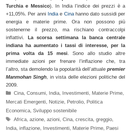
Turchia e Messico
). In India l’indice dei prezzi è a
+11,05%. Per anni
India
e
Cina
hanno dato sussidi per
energia e materie prime. Ora non possono più
sostenerne il prezzo, ma rischiano contraccolpi
inflattivi.
La scorsa settimana la banca centrale
indiana ha aumentato i tassi di interesse, per la
prima volta da 15 mesi
. Sono allo studio altre
immediate azioni per frenare l’inflazione che, tra
l’altro, sta demolendo la popolarità dell’attuale
premier
Manmohan Singh
, in vista delle elezioni politiche del
2009.
Categorie
Cina
,
Consumi
,
India
,
Investimenti
,
Materie Prime
,
Mercati Emergenti
,
Notizie
,
Petrolio
,
Politica
Economica
,
Sviluppo sostenibile
Tag
Africa
,
azione
,
azioni
,
Cina
,
crescita
,
greggio
,
India
,
inflazione
,
Investimenti
,
Materie Prime
,
Paesi