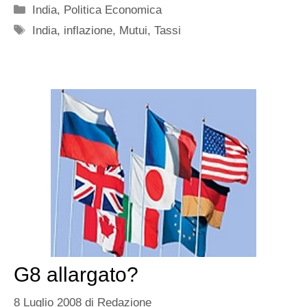
Categorie
India
,
Politica Economica
Tag
India
,
inflazione
,
Mutui
,
Tassi
G8 allargato?
8 Luglio 2008
di
Redazione