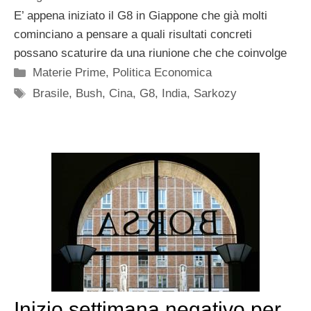
E’ appena iniziato il G8 in Giappone che già molti
cominciano a pensare a quali risultati concreti
possano scaturire da una riunione che che coinvolge
Categorie
Materie Prime
,
Politica Economica
Tag
Brasile
,
Bush
,
Cina
,
G8
,
India
,
Sarkozy
Inizio settimana negativo per