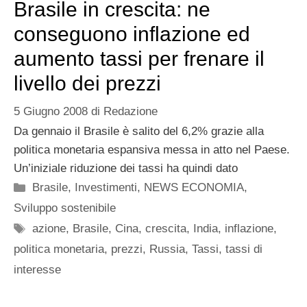
Brasile in crescita: ne
conseguono inflazione ed
aumento tassi per frenare il
livello dei prezzi
5 Giugno 2008
di
Redazione
Da gennaio il Brasile è salito del 6,2% grazie alla
politica monetaria espansiva messa in atto nel Paese.
Un’iniziale riduzione dei tassi ha quindi dato
Categorie
Brasile
,
Investimenti
,
NEWS ECONOMIA
,
Sviluppo sostenibile
Tag
azione
,
Brasile
,
Cina
,
crescita
,
India
,
inflazione
,
politica monetaria
,
prezzi
,
Russia
,
Tassi
,
tassi di
interesse