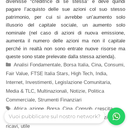
divenisse “creditrice di se stessa” e deve quindi
pagare l’acquisto delle sue azioni col suo stesso
patrimonio, per cui si avrebbe un’aumento solo
illusorio del capitale sociale, un aumento solo
nominale (nel caso di azioni di nuova emissione,
aumenta il numero delle azioni ma non il capitale
perché in realtà non sono entrate nuove risorse ma
queste sono state prelevate dalla stessa azienda).
Categorie
Analisi Fondamentale
,
Borsa Italia
,
Cina
,
Consumi
,
Fair Value
,
FTSE Italia Stars
,
High Tech
,
India
,
Internet
,
Investimenti
,
Legislazione Comunitaria
,
Media & TLC
,
Multinazionali
,
Notizie
,
Politica
Commerciale
,
Strumenti Finanziari
Tag
Africa
,
azione
,
Borsa
,
Cina
,
Consob
,
crescita
,
Vuoi pubblicare sul nostro network?
Europa
,
India
,
Internet
,
Italia
,
mercato
,
produzione
,
ricavi
,
utile