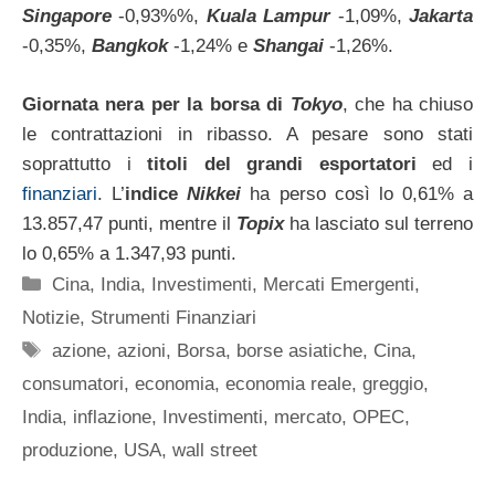
Singapore
-0,93%%,
Kuala Lampur
-1,09%,
Jakarta
-0,35%,
Bangkok
-1,24% e
Shangai
-1,26%.
Giornata nera per la borsa di
Tokyo
, che ha chiuso
le contrattazioni in ribasso. A pesare sono stati
soprattutto i
titoli del grandi esportatori
ed i
finanziari
. L’
indice
Nikkei
ha perso così lo 0,61% a
13.857,47 punti, mentre il
Topix
ha lasciato sul terreno
lo 0,65% a 1.347,93 punti.
Categorie
Cina
,
India
,
Investimenti
,
Mercati Emergenti
,
Notizie
,
Strumenti Finanziari
Tag
azione
,
azioni
,
Borsa
,
borse asiatiche
,
Cina
,
consumatori
,
economia
,
economia reale
,
greggio
,
India
,
inflazione
,
Investimenti
,
mercato
,
OPEC
,
produzione
,
USA
,
wall street