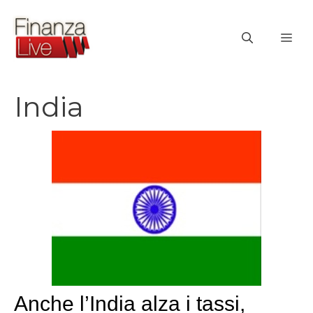
Vai
al
ME
contenuto
India
Anche l’India alza i tassi,