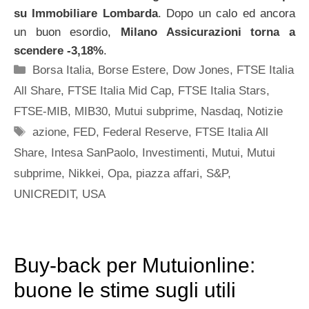
su Immobiliare Lombarda
. Dopo un calo ed ancora
un buon esordio,
Milano Assicurazioni torna a
scendere -3,18%
.
Categorie
Borsa Italia
,
Borse Estere
,
Dow Jones
,
FTSE Italia
All Share
,
FTSE Italia Mid Cap
,
FTSE Italia Stars
,
FTSE-MIB
,
MIB30
,
Mutui subprime
,
Nasdaq
,
Notizie
Tag
azione
,
FED
,
Federal Reserve
,
FTSE Italia All
Share
,
Intesa SanPaolo
,
Investimenti
,
Mutui
,
Mutui
subprime
,
Nikkei
,
Opa
,
piazza affari
,
S&P
,
UNICREDIT
,
USA
Buy-back per Mutuionline:
buone le stime sugli utili