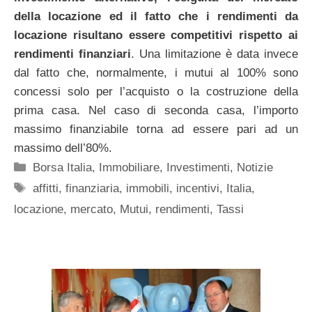
della locazione ed il fatto che i rendimenti da
locazione risultano essere competitivi rispetto ai
rendimenti finanziari
. Una limitazione è data invece
dal fatto che, normalmente, i mutui al 100% sono
concessi solo per l’acquisto o la costruzione della
prima casa. Nel caso di seconda casa, l’importo
massimo finanziabile torna ad essere pari ad un
massimo dell’80%.
Categorie
Borsa Italia
,
Immobiliare
,
Investimenti
,
Notizie
Tag
affitti
,
finanziaria
,
immobili
,
incentivi
,
Italia
,
locazione
,
mercato
,
Mutui
,
rendimenti
,
Tassi