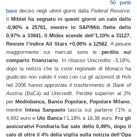
50 punti
base
deciso negli ultimi giorni dalla
Federal Reserve
.
Il
Mibtel ha segnato in questi giorni un calo dello
-0,90% a 25761, mentre lo S&P/Mib flette dello
0,97% a 33941. Il Midex scende dell’1,10% a 31127.
Resiste l’indice All Stars +0,06% a 12562
. A pesare
maggiormente sui mercati sono le
perdite sul
comparto finanziario
. In ribasso Unicredito -3,18%,
dopo la notizia che la corte regionale di Monaco ha
giudicato non valido il voto con cui gli azionisti di Hvb
nel 2006 hanno approvato il trasferimento di
Bank of
Austria
(BaCa) ad
Unicredit
. Perdite superiori al 2%
per
Mediobanca, Banco Popolare, Popolare Milano
,
mentre
Intesa Sanpaolo
lascia sul parterre l’1% a
4,692 euro e
Ubi Banca
l’1,18% a 16,38 euro.
Fra gli
assicurativi Fondiaria-Sai sale dello 0,49%, dopo il
calo di oltre il 4% della vigilia sulla notizia dell’Opa