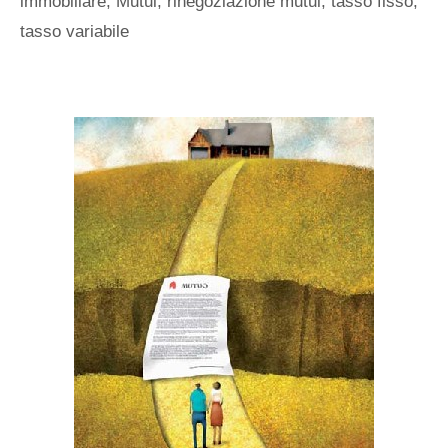
immobiliare
,
Mutui
,
rinegoziazione mutui
,
tasso fisso
,
tasso variabile