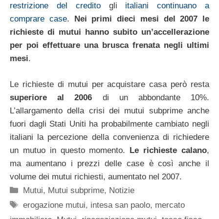
restrizione del credito
gli
italiani continuano a
comprare case
.
Nei primi dieci mesi del 2007 le
richieste di mutui hanno subito un’accellerazione
per poi effettuare una brusca frenata negli ultimi
mesi
.
Le richieste di mutui per acquistare casa però resta
superiore al 2006
di un abbondante 10%.
L’allargamento della crisi dei mutui subprime anche
fuori dagli Stati Uniti ha probabilmente cambiato negli
italiani la percezione della convenienza di richiedere
un mutuo in questo momento.
Le richieste calano
,
ma aumentano i prezzi delle case è così anche il
volume dei mutui richiesti, aumentato nel 2007.
Categorie
Mutui
,
Mutui subprime
,
Notizie
Tag
erogazione mutui
,
intesa san paolo
,
mercato