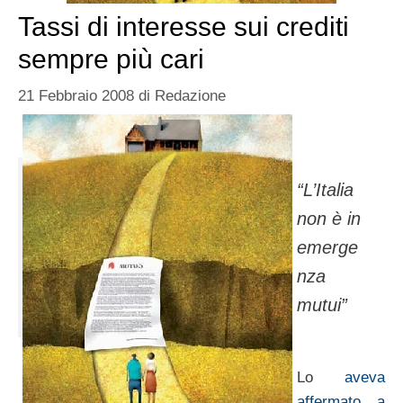
Tassi di interesse sui crediti
sempre più cari
21 Febbraio 2008
di
Redazione
“L’Italia
non è in
emerge
nza
mutui”
Lo
aveva
affermato a