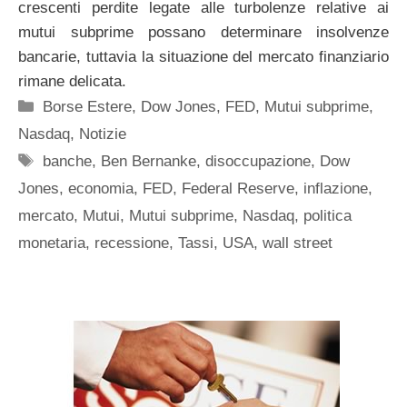
crescenti perdite legate alle turbolenze relative ai
mutui subprime possano determinare insolvenze
bancarie, tuttavia la situazione del mercato finanziario
rimane delicata.
Categorie
Borse Estere
,
Dow Jones
,
FED
,
Mutui subprime
,
Nasdaq
,
Notizie
Tag
banche
,
Ben Bernanke
,
disoccupazione
,
Dow
Jones
,
economia
,
FED
,
Federal Reserve
,
inflazione
,
mercato
,
Mutui
,
Mutui subprime
,
Nasdaq
,
politica
monetaria
,
recessione
,
Tassi
,
USA
,
wall street