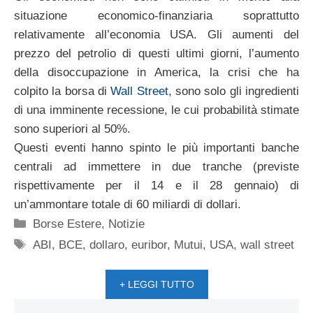
situazione economico-finanziaria soprattutto
relativamente all’economia USA. Gli aumenti del
prezzo del petrolio di questi ultimi giorni, l’aumento
della disoccupazione in America, la crisi che ha
colpito la borsa di
Wall Street
, sono solo gli ingredienti
di una imminente recessione, le cui probabilità stimate
sono superiori al 50%.
Questi eventi hanno spinto le più importanti banche
centrali ad immettere in due tranche (previste
rispettivamente per il 14 e il 28 gennaio) di
un’ammontare totale di 60 miliardi di dollari.
Categorie
Borse Estere
,
Notizie
Tag
ABI
,
BCE
,
dollaro
,
euribor
,
Mutui
,
USA
,
wall street
+ LEGGI TUTTO