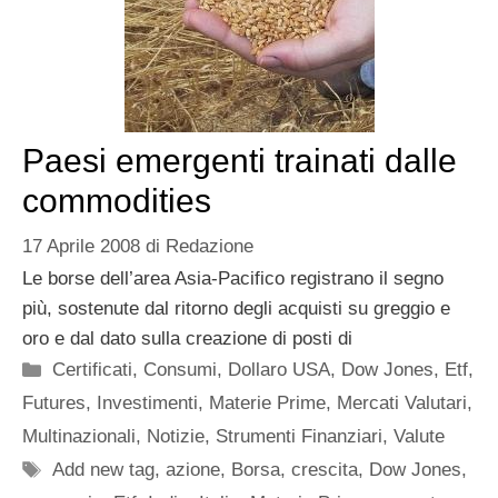
Paesi emergenti trainati dalle
commodities
17 Aprile 2008
di
Redazione
Le borse dell’area Asia-Pacifico registrano il segno
più, sostenute dal ritorno degli acquisti su greggio e
oro e dal dato sulla creazione di posti di
Categorie
Certificati
,
Consumi
,
Dollaro USA
,
Dow Jones
,
Etf
,
Futures
,
Investimenti
,
Materie Prime
,
Mercati Valutari
,
Multinazionali
,
Notizie
,
Strumenti Finanziari
,
Valute
Tag
Add new tag
,
azione
,
Borsa
,
crescita
,
Dow Jones
,