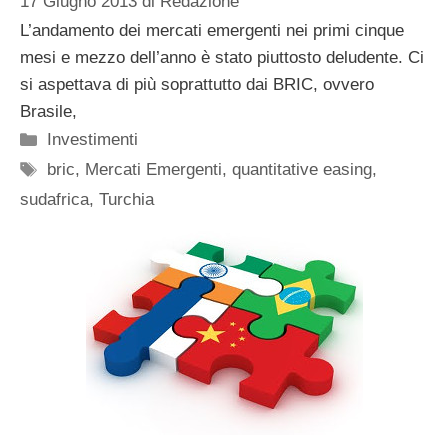
17 Giugno 2013
di
Redazione
L’andamento dei mercati emergenti nei primi cinque
mesi e mezzo dell’anno è stato piuttosto deludente. Ci
si aspettava di più soprattutto dai BRIC, ovvero
Brasile,
Categorie
Investimenti
Tag
bric
,
Mercati Emergenti
,
quantitative easing
,
sudafrica
,
Turchia