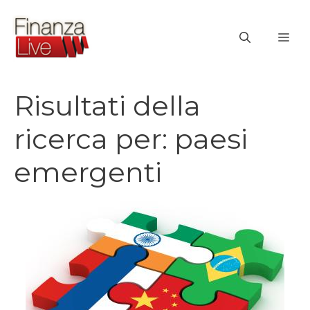
Vai
al
ME
contenuto
Risultati della
ricerca per:
paesi
emergenti