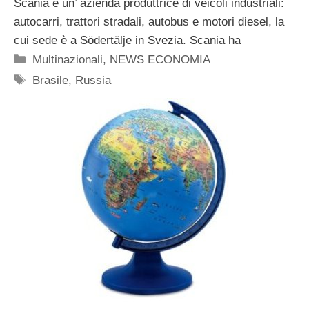
Scania è un’ azienda produttrice di veicoli industriali:
autocarri, trattori stradali, autobus e motori diesel, la
cui sede è a Södertälje in Svezia. Scania ha
Categorie
Multinazionali
,
NEWS ECONOMIA
Tag
Brasile
,
Russia