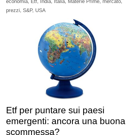
economia
,
Etf
,
India
,
Italia
,
Materie Prime
,
mercato
,
prezzi
,
S&P
,
USA
Etf per puntare sui paesi
emergenti: ancora una buona
scommessa?