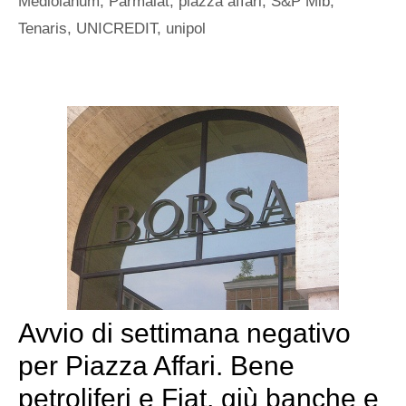
Mediolanum
,
Parmalat
,
piazza affari
,
S&P Mib
,
Tenaris
,
UNICREDIT
,
unipol
Avvio di settimana negativo
per Piazza Affari. Bene
petroliferi e Fiat, giù banche e