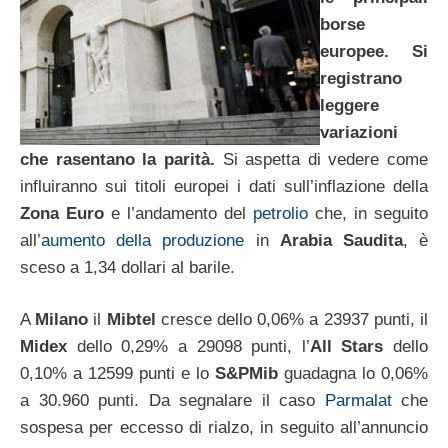
borse
europee. Si
registrano
leggere
variazioni
che rasentano la parità.
Si aspetta di vedere come
influiranno sui titoli europei i dati sull’inflazione della
Zona Euro
e l’andamento del
petrolio
che, in seguito
all’
aumento della produzione
in
Arabia Saudita
, è
sceso a 1,34 dollari al barile.
A
Milano
il
Mibtel
cresce dello 0,06% a 23937 punti, il
Midex
dello 0,29% a 29098 punti, l’
All Stars
dello
0,10% a 12599 punti e lo
S&PMib
guadagna lo 0,06%
a 30.960 punti. Da segnalare il caso
Parmalat
che
sospesa per eccesso di rialzo, in seguito all’annuncio